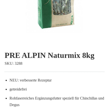
Zum
Anfang
PRE ALPIN Naturmix 8kg
der
SKU
3288
Bildgalerie
springen
NEU: verbesserte Rezeptur
getreidefrei
Rohfaserreiches Ergänzungsfutter speziell für Chinchillas und
Degus