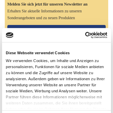
Melden Sie sich jetzt für unseren Newsletter an
Erhalten Sie aktuelle Informationen zu unseren
Sonderangeboten und zu neuen Produkten
Hier anmelden
Artikelbeschreibung
Diese Webseite verwendet Cookies
Maßgebend für die richtige Ernährung von Chinchillas und
Wir verwenden Cookies, um Inhalte und Anzeigen zu
Degus ist deren Nahrungsangebot in freier Wildbahn.
personalisieren, Funktionen für soziale Medien anbieten
Dieses setzt sich zusammen aus rohfaserreicher Kost, wie
zu können und die Zugriffe auf unsere Website zu
z.B. trockene Gräser und Kräuter, Blätter, Blüten, Wurzeln
analysieren. Außerdem geben wir Informationen zu Ihrer
und Rinden.
Verwendung unserer Website an unsere Partner für
soziale Medien, Werbung und Analysen weiter. Unsere
Die Fütterung unserer Heimtiere sollte immer auf qualitativ
Partner führen diese Informationen möglicherweise mit
hochwertigem Heu oder Lepo Grundfutter basieren. Als
weiteren Daten zusammen, die Sie ihnen bereitgestellt
Futterergänzung sollten Sie auf getreidelastiges Mischfutter
haben oder die sie im Rahmen Ihrer Nutzung der Dienste