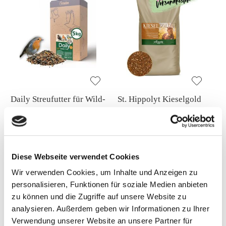
Daily Streufutter für Wild-
St. Hippolyt Kieselgold
und Gartenvögel 5kg
25kg
VERSANDKOSTENFREI
Sonderpreis
15,75 €
94,00 €
104,80 €
3,15 €
/ 1 Kilogram (kg)
3,76 €
/ 1 Kilogram (kg)
Diese Webseite verwendet Cookies
Wir verwenden Cookies, um Inhalte und Anzeigen zu
Mehr
In den Warenkorb
personalisieren, Funktionen für soziale Medien anbieten
zu können und die Zugriffe auf unsere Website zu
analysieren. Außerdem geben wir Informationen zu Ihrer
Verwendung unserer Website an unsere Partner für