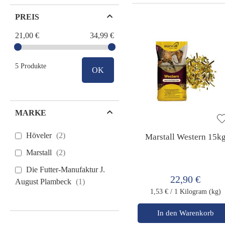
PREIS
21,00 €
34,99 €
5 Produkte
OK
MARKE
Höveler
2
Marstall Western 15k
Marstall
2
Die Futter-Manufaktur J.
22,90 €
August Plambeck
1
1,53 €
/ 1 Kilogram (kg)
In den Warenkorb