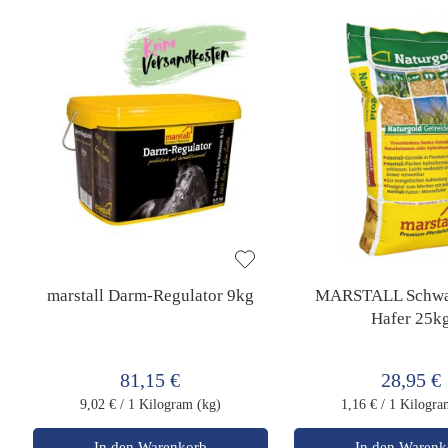
marstall Darm-Regulator 9kg
MARSTALL Schwa
Hafer 25k
81,15 €
28,95 €
9,02 €
/ 1 Kilogram (kg)
1,16 €
/ 1 Kilogra
In den Warenkorb
In den Warenk