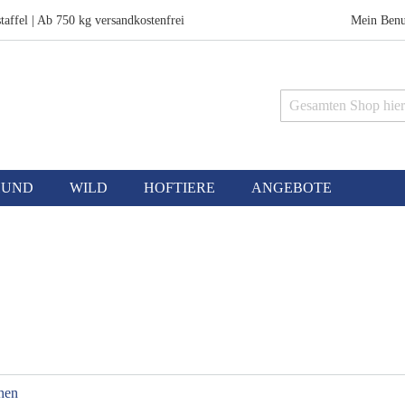
taffel | Ab 750 kg versandkostenfrei
Mein Benu
Suche
HUND
WILD
HOFTIERE
ANGEBOTE
chen