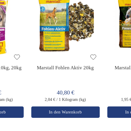
 10kg, 20kg
Marstall Fohlen Aktiv 20kg
Marstal
€
40,80 €
ram (kg)
2,04 €
/ 1 Kilogram (kg)
1,95 
orb
In den Warenkorb
In