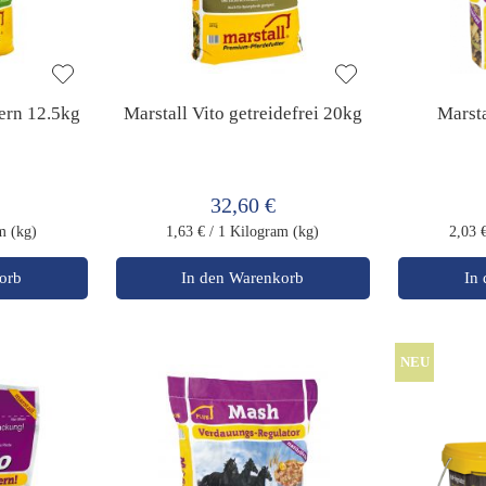
ern 12.5kg
Marstall Vito getreidefrei 20kg
Marsta
32,60 €
m (kg)
1,63 €
/ 1 Kilogram (kg)
2,03 
orb
In den Warenkorb
In
NEU