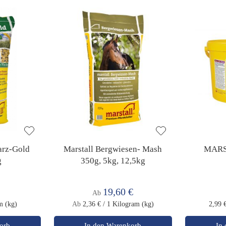
rz-Gold
Marstall Bergwiesen- Mash
MARS
g
350g, 5kg, 12,5kg
19,60 €
Ab
m (kg)
Ab
2,36 €
/ 1 Kilogram (kg)
2,99 
orb
In den Warenkorb
In