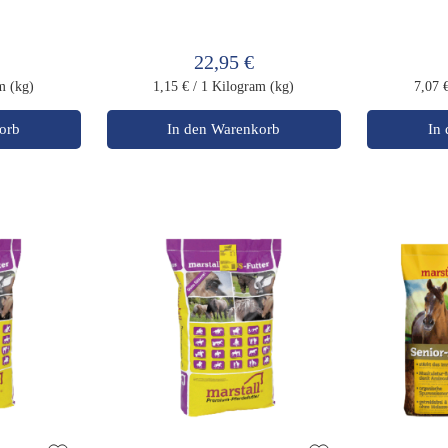
22,95 €
m (kg)
1,15 €
/ 1 Kilogram (kg)
7,07 
orb
In den Warenkorb
In