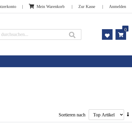
tzerkonto
Mein Warenkorb
Zur Kasse
Anmelden
0
Suche
A
Sortieren nach
s