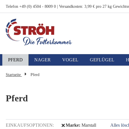
Zum
Telefon +49 (0) 4504 - 8009 0 | Versandkosten: 3,99 € pro 27 kg Gewichtss
Inhalt
springen
PFERD
NAGER
VOGEL
GEFLÜGEL
Startseite
Pferd
Pferd
Diesen Artikel entfernen
EINKAUFSOPTIONEN
Marke
Marstall
Alles lös