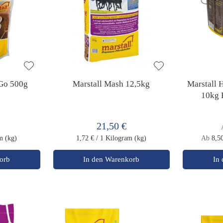
Go 500g
Marstall Mash 12,5kg
Marstall 
10kg 
21,50 €
m (kg)
1,72 €
/ 1 Kilogram (kg)
Ab
8,5
orb
In den Warenkorb
In