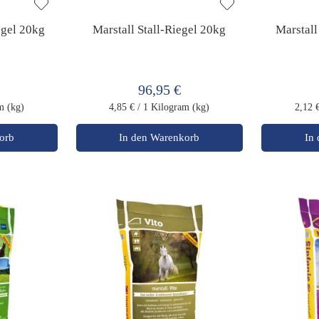
egel 20kg
Marstall Stall-Riegel 20kg
Marstall
96,95 €
m (kg)
4,85 €
/ 1 Kilogram (kg)
2,12 
orb
In den Warenkorb
In