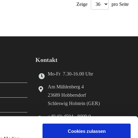
Zeige
pro Seite
Kontakt
Mo-Fr 7.30-16.00 Uhr
Am Mühlenberg 4
23689 Hobbersdorf
Schleswig Holstein (GER)
+49 (0) 4504 - 8009 0
+49 (0) 4504 - 8009 70
Cookies zulassen
er Herstellung
info@diefutterkammer.de