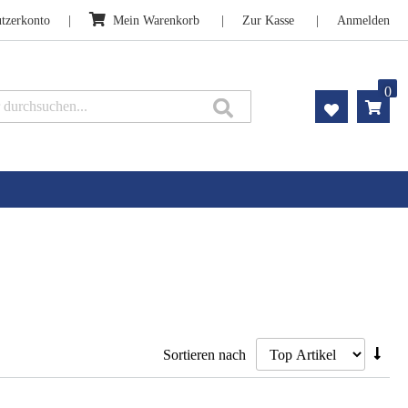
tzerkonto
Mein Warenkorb
Zur Kasse
Anmelden
0
Suche
Abst
Sortieren nach
sorti