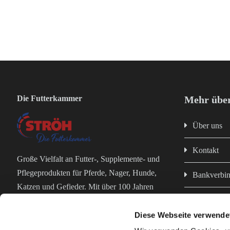
Die Futterkammer
Mehr über
Über uns
Kontakt
Große Vielfalt an Futter-, Supplemente- und
Pflegeprodukten für Pferde, Nager, Hunde,
Bankverbi
Katzen und Gefieder. Mit über 100 Jahren
Impressum
Erfahrung in der Futterproduktion bist du bei
uns in erfahrenen und kompetenten Händen!
Diese Webseite verwende
Datenschut