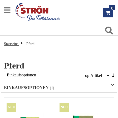
Zum
0
Inhalt
springen
Su
Startseite
Pferd
Pferd
Ab
Einkaufsoptionen
so
EINKAUFSOPTIONEN
NEU
NEU