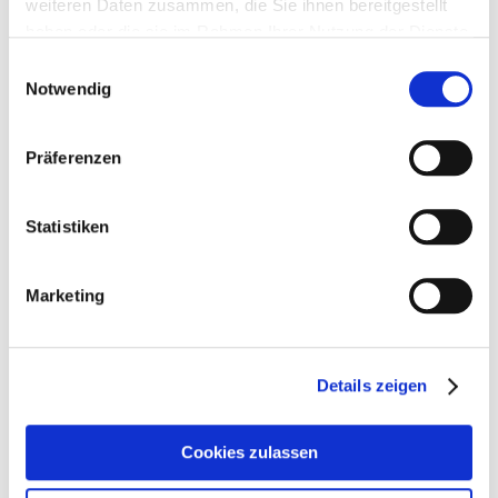
weiteren Daten zusammen, die Sie ihnen bereitgestellt
haben oder die sie im Rahmen Ihrer Nutzung der Dienste
gesammelt haben.
Einwilligungsauswahl
Notwendig
PRE ALPIN Protein Light
AGROBS Maiscobs 20kg
Flakes 15kg
Präferenzen
20,00 €
23,90 €
Statistiken
1,33 €
/ 1 Kilogram (kg)
1,20 €
/ 1 Kilogram (kg)
In den Warenkorb
In den Warenkorb
Marketing
Details zeigen
Cookies zulassen