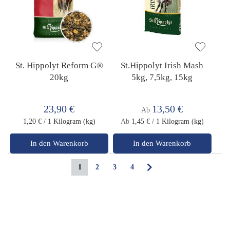
St. Hippolyt Reform G®
St.Hippolyt Irish Mash
20kg
5kg, 7,5kg, 15kg
23,90 €
13,50 €
Ab
1,20 €
/ 1 Kilogram (kg)
Ab
1,45 €
/ 1 Kilogram (kg)
In den Warenkorb
In den Warenkorb
Seite
Sie lesen gerade die Seite
Seite
Seite
Seite
Seite
Weiter
1
2
3
4