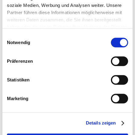
soziale Medien, Werbung und Analysen weiter. Unsere
Partner führen diese Informationen möglicherweise mit
weiteren Daten zusammen, die Sie ihnen bereitgestellt
haben oder die sie im Rahmen Ihrer Nutzung der Dienste
gesammelt haben.
Einwilligungsauswahl
Notwendig
Höveler Original Active
Pavo Podo®Lac Müsli
Präferenzen
15kg
15kg
Statistiken
28,30 €
26,00 €
1,89 €
/ 1 Kilogram (kg)
1,73 €
/ 1 Kilogram (kg)
Marketing
In den Warenkorb
In den Warenkorb
Details zeigen