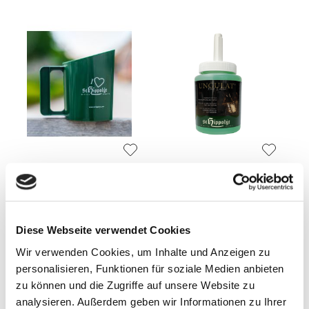
St. Hippolyt Futterbecher
St. Hippolyt Ungulat Hoof
Kunststoff
Lotion, 450ml
Diese Webseite verwendet Cookies
3,50 €
26,90 €
3,50 €
/ 1 Stück (stk)
59,78 €
/ 1 Liter
Wir verwenden Cookies, um Inhalte und Anzeigen zu
personalisieren, Funktionen für soziale Medien anbieten
In den Warenkorb
In den Warenkorb
zu können und die Zugriffe auf unsere Website zu
analysieren. Außerdem geben wir Informationen zu Ihrer