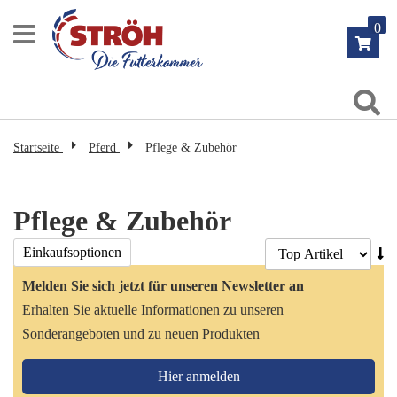
Zum
0
Inhalt
springen
Su
Startseite
Pferd
Pflege & Zubehör
Pflege & Zubehör
Ab
Einkaufsoptionen
so
Melden Sie sich jetzt für unseren Newsletter an
Erhalten Sie aktuelle Informationen zu unseren
Sonderangeboten und zu neuen Produkten
Hier anmelden