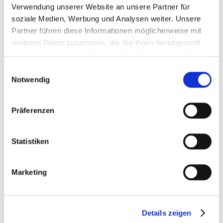
Verwendung unserer Website an unsere Partner für
soziale Medien, Werbung und Analysen weiter. Unsere
Partner führen diese Informationen möglicherweise mit
weiteren Daten zusammen, die Sie ihnen bereitgestellt
haben oder die sie im Rahmen Ihrer Nutzung der Dienste
gesammelt haben.
Einwilligungsauswahl
Notwendig
Präferenzen
St. Hippolyt Flexischale
RidersPartner Rapunzel 1l
aus Kunstoff 17l
Statistiken
8,50 €
12,66 €
Marketing
8,50 €
/ 1 Stück (stk)
12,66 €
/ 1 Liter
In den Warenkorb
In den Warenkorb
Details zeigen