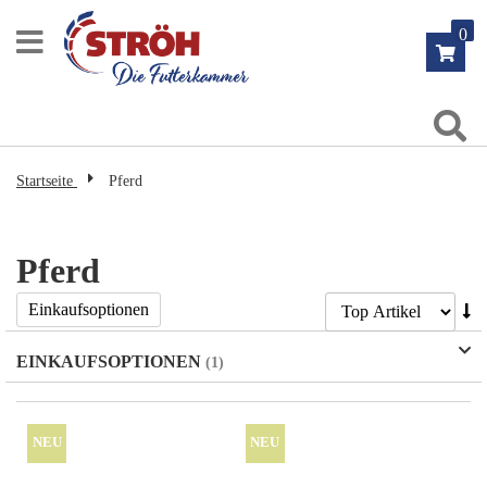
Zum
0
Inhalt
springen
Su
Startseite
Pferd
Pferd
Ab
Einkaufsoptionen
so
EINKAUFSOPTIONEN
NEU
NEU