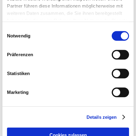
Partner führen diese Informationen möglicherweise mit
weiteren Daten zusammen, die Sie ihnen bereitgestellt
haben oder die sie im Rahmen Ihrer Nutzung der Dienste
gesammelt haben.
Einwilligungsauswahl
Notwendig
Die Futter-Manufaktur
Die Futter-Manufaktur
Sunrise 15kg
Stuten- und Fohlenmix
Präferenzen
15kg
19,50 €
18,50 €
Statistiken
1,30 €
/ 1 Kilogram (kg)
1,23 €
/ 1 Kilogram (kg)
In den Warenkorb
In den Warenkorb
Marketing
Details zeigen
Cookies zulassen