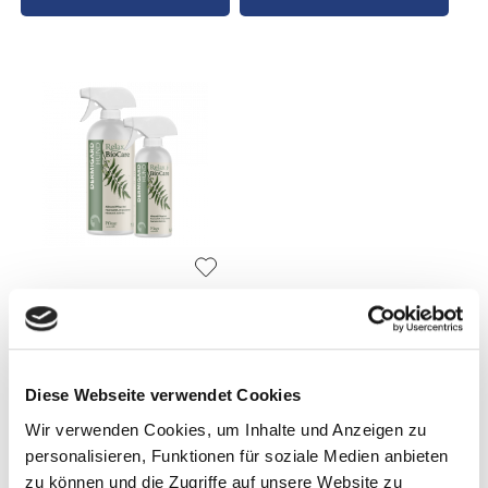
Relax Biocare
Dermigard® Hund 500ml,
1l
Diese Webseite verwendet Cookies
20,90 €
Ab
Ab
33,90 €
/ 1 Liter
Wir verwenden Cookies, um Inhalte und Anzeigen zu
personalisieren, Funktionen für soziale Medien anbieten
In den Warenkorb
zu können und die Zugriffe auf unsere Website zu