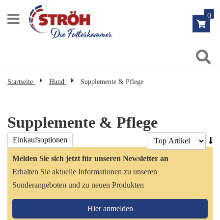
Zum
0
Inhalt
springen
Su
Startseite
Hund
Supplemente & Pflege
Supplemente & Pflege
Ab
Einkaufsoptionen
so
Melden Sie sich jetzt für unseren Newsletter an
Erhalten Sie aktuelle Informationen zu unseren
Sonderangeboten und zu neuen Produkten
Hier anmelden