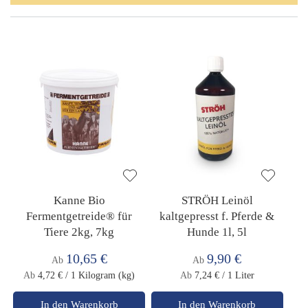
Kanne Bio
STRÖH Leinöl
Fermentgetreide® für
kaltgepresst f. Pferde &
Tiere 2kg, 7kg
Hunde 1l, 5l
10,65 €
9,90 €
Ab
Ab
Ab
4,72 €
/ 1 Kilogram (kg)
Ab
7,24 €
/ 1 Liter
In den Warenkorb
In den Warenkorb