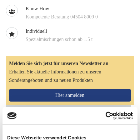
Know How
Kompetente Beratung 04504 8009 0
Individuell
Spezialmischungen schon ab 1.5 t
Melden Sie sich jetzt für unseren Newsletter an
Erhalten Sie aktuelle Informationen zu unseren
Sonderangeboten und zu neuen Produkten
Hier anmelden
Artikelbeschreibung
Hautprobleme, wie z.B. Mauke oder Sommerekzem,
schlechte Hufe, Allergien, Probleme beim Fellwechsel oder
Diese Webseite verwendet Cookies