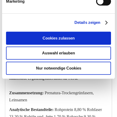
Marketing
für das Immunsystem
Fütterungsempfehlung:
Details zeigen
5 g je 100 kg KGW / Tag
Cookies zulassen
Großpferde: 30 g / täglich ( 600 kg KGW)
Auswahl erlauben
Kleinpferde: 20 g / täglich (400 kg KGW)
1 gestrichener Messlöffel = ca. 20 g
Nur notwendige Cookies
Inhaltsstoffe Ergänzungsfuttermittel für Pferde
Zusammensetzung:
Prenatura-Trockengrünfasern,
Leinsamen
Analytische Bestandteile:
Rohprotein 8,80 % Rohfaser
23,20 % Rohöle und -fette 1,70 % Rohasche 9,30 %