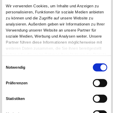
ein geschwächtes Immunsystem können Anzeichen für
Wir verwenden Cookies, um Inhalte und Anzeigen zu
einen Zinkmangel sein. Mit AGROBS Zink pur kann ein
personalisieren, Funktionen für soziale Medien anbieten
Zinkmangel sinnvoll ausgeglichen werden. Zink pur liefert
zu können und die Zugriffe auf unsere Website zu
analysieren. Außerdem geben wir Informationen zu Ihrer
hochverfügbares organisch gebundenes Zink, das optimal
Verwendung unserer Website an unsere Partner für
vom Körper verwertet werden kann. Die ausgewählte
soziale Medien, Werbung und Analysen weiter. Unsere
Zusammensetzung mit warmluftgetrockneten
Partner führen diese Informationen möglicherweise mit
Wiesengräsern und -kräutern sowie Leinsamen macht Zink
weiteren Daten zusammen, die Sie ihnen bereitgestellt
pur besonders schmackhaft und wird auch von mäkeligen
haben oder die sie im Rahmen Ihrer Nutzung der Dienste
Pferden geerne angenommen.
gesammelt haben.
Einwilligungsauswahl
Notwendig
Zink pur ist Getreide- & Melassefrei
Präferenzen
für den gezielten Ausgleich eines Zinkmangels
rein organisch gebundenes Zink
Statistiken
für Haut, Fell und Hufe