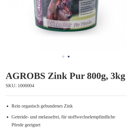
Zum
Anfang
AGROBS Zink Pur 800g, 3kg
der
SKU
1000004
Bildgalerie
springen
Rein organisch gebundenes Zink
Getreide- und melassefrei, für stoffwechselempfindliche
Pferde geeignet