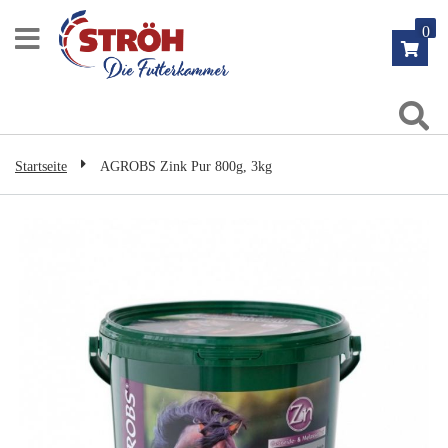
Zum
0
Inhalt
springen
Su
Startseite
AGROBS Zink Pur 800g, 3kg
Zum
Ende
der
Bildgalerie
springen