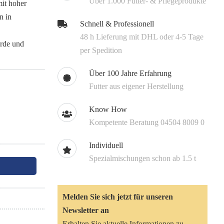
Über 1.000 Futter- & Pflegeprodukte
it hoher
n in
Schnell & Professionell
48 h Lieferung mit DHL oder 4-5 Tage
erde und
per Spedition
Über 100 Jahre Erfahrung
Futter aus eigener Herstellung
Know How
Kompetente Beratung 04504 8009 0
Individuell
Spezialmischungen schon ab 1.5 t
Melden Sie sich jetzt für unseren
Newsletter an
Erhalten Sie aktuelle Informationen zu