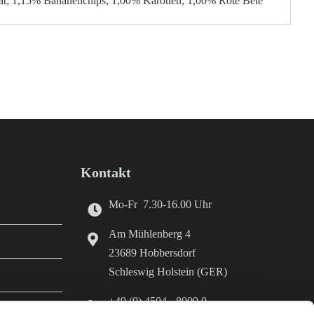
at; 1,15% Bananenchips; 1,00% Karotten; 1,00% Rote Bete
Kontakt
Mo-Fr 7.30-16.00 Uhr
Am Mühlenberg 4
23689 Hobbersdorf
Schleswig Holstein (GER)
+49 (0) 4504 - 8009 0