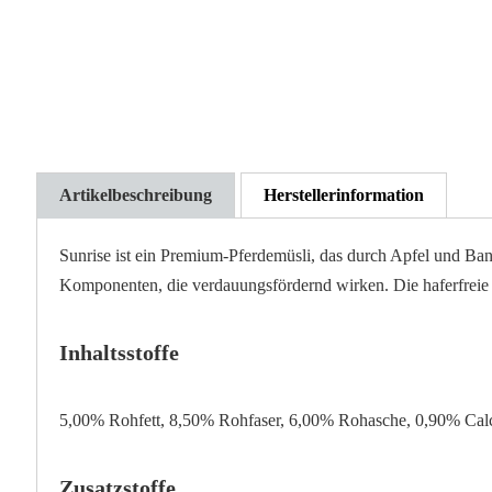
der
Bildgalerie
springen
Artikelbeschreibung
Herstellerinformation
Sunrise ist ein Premium-Pferdemüsli, das durch Apfel und Ban
Komponenten, die verdauungsfördernd wirken. Die haferfreie M
Inhaltsstoffe
5,00% Rohfett, 8,50% Rohfaser, 6,00% Rohasche, 0,90% Cal
Zusatzstoffe