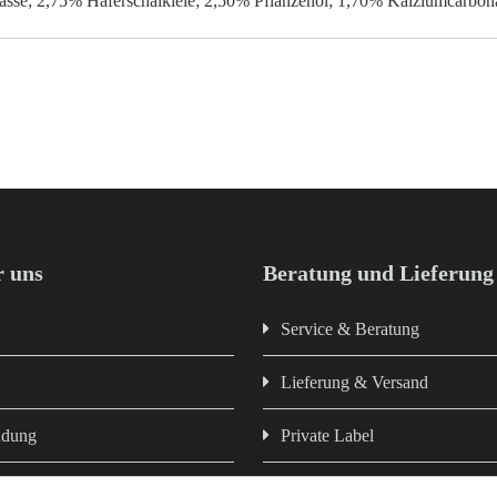
asse; 2,75% Haferschälkleie; 2,50% Pflanzenöl; 1,70% Kalziumcarbon
 uns
Beratung und Lieferung
Service & Beratung
Lieferung & Versand
ndung
Private Label
Newsletter