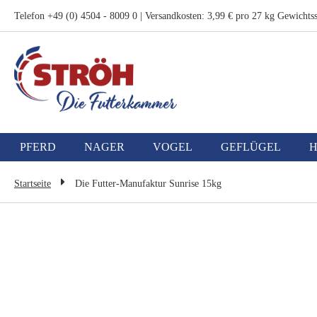
Zum
Telefon +49 (0) 4504 - 8009 0 | Versandkosten: 3,99 € pro 27 kg Gewichtss
Inhalt
springen
PFERD
NAGER
VOGEL
GEFLÜGEL
Startseite
Die Futter-Manufaktur Sunrise 15kg
Zum
Ende
der
Bildgalerie
springen