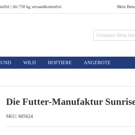
taffel | Ab 750 kg versandkostenfrei
Mein Benu
Suche
HUND
WILD
HOFTIERE
ANGEBOTE
Die Futter-Manufaktur Sunris
SKU
605624