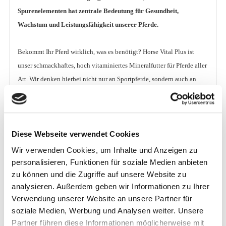
Spurenelementen hat zentrale Bedeutung für Gesundheit,
Wachstum und Leistungsfähigkeit unserer Pferde.
Bekommt Ihr Pferd wirklich, was es benötigt? Horse Vital Plus ist
unser schmackhaftes, hoch vitaminiertes Mineralfutter für Pferde aller
Art. Wir denken hierbei nicht nur an Sportpferde, sondern auch an
Deckhengste oder tragende und laktierende Stuten, die überwiegend
mit traditioneller Getreide/Raufutter-Ration versorgt werden. Horse
Vital Plus bringt von A wie Vitamin A bis Z wie Zink alles in die
Ration ein, was Ihr Pferd braucht, um gesund und leistungsfähig zu
Diese Webseite verwendet Cookies
bleiben. Es unterstützt durch die hochwertige Zusammensetzung alle
Wir verwenden Cookies, um Inhalte und Anzeigen zu
notwendigen Stoffwechselprozesse und fördert somit die
personalisieren, Funktionen für soziale Medien anbieten
zu können und die Zugriffe auf unsere Website zu
Immunabwehr und eine lang anhaltende Vitalität.
analysieren. Außerdem geben wir Informationen zu Ihrer
Verwendung unserer Website an unsere Partner für
Zusammensetzung
soziale Medien, Werbung und Analysen weiter. Unsere
Weizenkleie 31,1 %
Partner führen diese Informationen möglicherweise mit