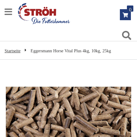
Zum
0
Inhalt
springen
Su
Startseite
Eggersmann Horse Vital Plus 4kg, 10kg, 25kg
Zum
Ende
der
Bildgalerie
springen