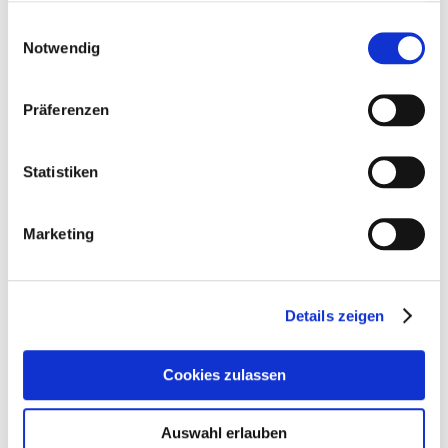
begünstigen. Untersuchungen in jüngster Zeit belegen, dass
gesammelt haben.
Einwilligungsauswahl
durch die Fütterung von Lebendhefe über die Stimulierung
Notwendig
der Darmflora die Verwertung lebenswichtiger Wirk- und
Mineralstoffe deutlich erhöht wird.
Präferenzen
Reich an essentiellen Fettsäuren
Die Energielieferanten Gerste- und Maisflocken sowie das
Statistiken
Mariendistelöl wirken anregend auf den Stoffwechsel der
Pferde, ohne den Eiweißhaushalt zu belasten.
Marketing
Sonnenblumenkerne liefern strukturell gebundene
Pflanzenöle, Lezithin und sekundäre Pflanzenstoffe.
Struktur Equichamp bietet ein Gemisch wertvoller Zutaten,
Details zeigen
die mit ihren natürlichen Vitaminen, Mineralstoffen und
ungesättigten Fettsäuren wesentlich zur Gesunderhaltung
Cookies zulassen
des Pferdes beitragen.
Entlastung des Verdauungstraktes
Auswahl erlauben