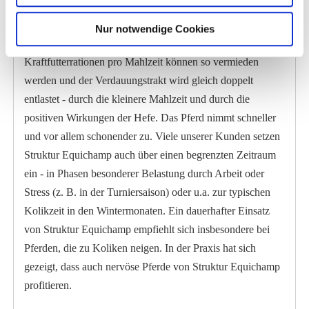
Besonders gute Erfolge werden auch bei mageren Pferden
erzielt. Durch Optimierung der Nährstoffverfügbarkeit über
Nur notwendige Cookies
die Hefe wird die Gesamtration aufgewertet. Zu hohe
Kraftfutterrationen pro Mahlzeit können so vermieden
werden und der Verdauungstrakt wird gleich doppelt
entlastet - durch die kleinere Mahlzeit und durch die
positiven Wirkungen der Hefe. Das Pferd nimmt schneller
und vor allem schonender zu. Viele unserer Kunden setzen
Struktur Equichamp auch über einen begrenzten Zeitraum
ein - in Phasen besonderer Belastung durch Arbeit oder
Stress (z. B. in der Turniersaison) oder u.a. zur typischen
Kolikzeit in den Wintermonaten. Ein dauerhafter Einsatz
von Struktur Equichamp empfiehlt sich insbesondere bei
Pferden, die zu Koliken neigen. In der Praxis hat sich
gezeigt, dass auch nervöse Pferde von Struktur Equichamp
profitieren.