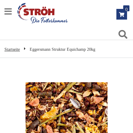
Zum
0
Inhalt
springen
Su
Startseite
Eggersmann Struktur Equichamp 20kg
Zum
Ende
der
Bildgalerie
springen