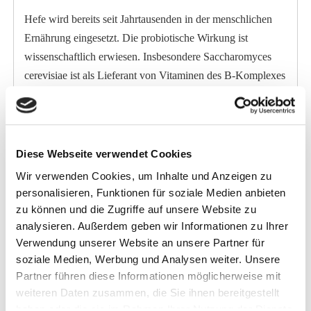
Hefe wird bereits seit Jahrtausenden in der menschlichen
Ernährung eingesetzt. Die probiotische Wirkung ist
wissenschaftlich erwiesen. Insbesondere Saccharomyces
cerevisiae ist als Lieferant von Vitaminen des B-Komplexes
von Bedeutung. Kaum jemand weiß, dass diese Hefen
nicht nur 20 Aminosäuren enthalten, die u. a. für eine
lockere und leistungsfähige Muskulatur sorgen, sondern
auch über zwölf Mengen- und Spurenelemente verfügen.
Diese Webseite verwendet Cookies
Die Lebendhefe Yea-Sacc® 1026 unterstützt die biotische
Wir verwenden Cookies, um Inhalte und Anzeigen zu
Verdauung im Blind- und Dickdarm. Hier werden
personalisieren, Funktionen für soziale Medien anbieten
Nährstoffe optimal verfügbar gemacht, indem vermehrt
zu können und die Zugriffe auf unsere Website zu
Bakterien gebildet werden, die den pH-Wert stabilisieren.
analysieren. Außerdem geben wir Informationen zu Ihrer
Verwendung unserer Website an unsere Partner für
Diese Bakterien nutzen die Milchsäure und verhindern
soziale Medien, Werbung und Analysen weiter. Unsere
dadurch, dass es zu Übersäuerungen im Verdauungstrakt
Partner führen diese Informationen möglicherweise mit
kommt. Durch Zugabe der Hefe über das Futter werden
weiteren Daten zusammen, die Sie ihnen bereitgestellt
ebenso die Bakterien unterstützt, die den Rohfaserabbau
haben oder die sie im Rahmen Ihrer Nutzung der Dienste