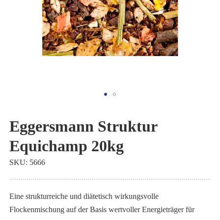
Zum
Anfang
Eggersmann Struktur
der
Equichamp 20kg
Bildgalerie
springen
SKU
5666
Eine strukturreiche und diätetisch wirkungsvolle
Flockenmischung auf der Basis wertvoller Energieträger für