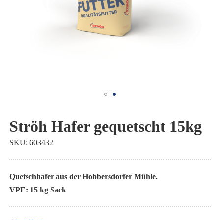
Zum
Anfang
Ströh Hafer gequetscht 15kg
der
SKU
603432
Bildgalerie
springen
Quetschhafer aus der Hobbersdorfer Mühle.
VPE: 15 kg Sack