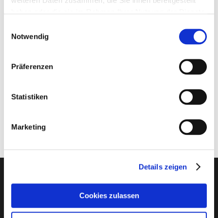
weiteren Daten zusammen, die Sie ihnen bereitgestellt
haben oder die sie im Rahmen Ihrer Nutzung der Dienste
Artikelbeschreibung
gesammelt haben.
Einwilligungsauswahl
Notwendig
Quetschhafer aus der Hobbersdorfer Mühle
Im 15kg Sack erhältlich.
Präferenzen
"
Statistiken
Marketing
Details zeigen
Die Futterkammer
Cookies zulassen