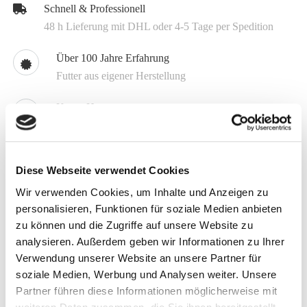
Schnell & Professionell
48 h Lieferung mit DHL oder 4-5 Tage per Spedition
Über 100 Jahre Erfahrung
Futter aus eigener Herstellung
Know How
Kompetente Beratung 04504 8009 0
Individuell
Diese Webseite verwendet Cookies
Spezialmischungen schon ab 1.5 t
Wir verwenden Cookies, um Inhalte und Anzeigen zu
personalisieren, Funktionen für soziale Medien anbieten
zu können und die Zugriffe auf unsere Website zu
Melden Sie sich jetzt für unseren Newsletter an
analysieren. Außerdem geben wir Informationen zu Ihrer
Erhalten Sie aktuelle Informationen zu unseren
Verwendung unserer Website an unsere Partner für
Sonderangeboten und zu neuen Produkten
soziale Medien, Werbung und Analysen weiter. Unsere
Partner führen diese Informationen möglicherweise mit
Hier anmelden