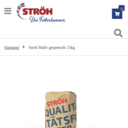
Zum
0
Inhalt
springen
Su
Startseite
Ströh Hafer gequetscht 15kg
Zum
Ende
der
Bildgalerie
springen