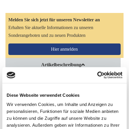
Melden Sie sich jetzt für unseren Newsletter an
Erhalten Sie aktuelle Informationen zu unseren
Sonderangeboten und zu neuen Produkten
Hier anmelden
Artikelbeschreibung
Original Heu Cobs
Der hochwertige Heuersatz für Ihr Pferd.
Diese Webseite verwendet Cookies
Bestes Grünfutter wird zum optimalen Schnittzeit­punkt
Wir verwenden Cookies, um Inhalte und Anzeigen zu
gemäht und sofort in einem schonenden Warm­luft­verfahren
personalisieren, Funktionen für soziale Medien anbieten
getrocknet. An­schließ­end wird das Trocken­gut unter Bei­
zu können und die Zugriffe auf unsere Website zu
behalt­ung pferde­gerechter Rau­futter­struktur in Cobs von 15
analysieren. Außerdem geben wir Informationen zu Ihrer