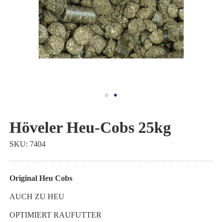
Zum
Anfang
Höveler Heu-Cobs 25kg
der
SKU
7404
Bildgalerie
springen
Original Heu Cobs
AUCH ZU HEU
OPTIMIERT RAUFUTTER