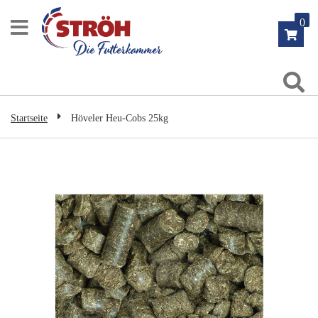
Zum
0
Inhalt
springen
Su
Startseite
Höveler Heu-Cobs 25kg
Zum
Ende
der
Bildgalerie
springen