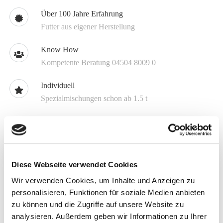
Über 100 Jahre Erfahrung
Futter aus eigener Herstellung
Know How
Kompetente Beratung 04504 8009 0
Individuell
Spezialmischungen schon ab 1.5 t
Melden Sie sich jetzt für unseren Newsletter an
Erhalten Sie aktuelle Informationen zu unseren
Sonderangeboten und zu neuen Produkten
Diese Webseite verwendet Cookies
Wir verwenden Cookies, um Inhalte und Anzeigen zu
Hier anmelden
personalisieren, Funktionen für soziale Medien anbieten
zu können und die Zugriffe auf unsere Website zu
Artikelbeschreibung
analysieren. Außerdem geben wir Informationen zu Ihrer