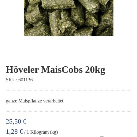
Zum
Anfang
Höveler MaisCobs 20kg
der
SKU
601136
Bildgalerie
springen
ganze Mais­pflanze ver­arbeitet
25,50 €
1,28 €
/ 1 Kilogram (kg)