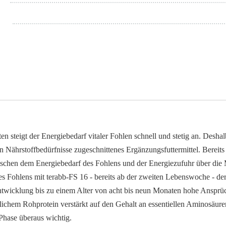
n steigt der Energie­bedarf vitaler Fohlen schnell und stetig an. Desha
hten Nährstoff­bedürfnisse zugeschnittenes Ergänzungs­futter­mittel. Be
ischen dem Energie­bedarf des Fohlens und der Energie­zufuhr über die M
es Fohlens mit terabb-FS 16 - bereits ab der zweiten Lebens­woche - de
ent­wicklung bis zu einem Alter von acht bis neun Monaten hohe An­sprü
chem Rohprotein verstärkt auf den Gehalt an essentiellen Aminosäure
Phase überaus wichtig.