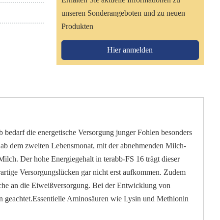
unseren Sonderangeboten und zu neuen
Produkten
Hier anmelden
lb bedarf die energetische Ver­sorgung junger Fohlen besonders
reits ab dem zweiten Lebens­monat, mit der abnehmenden Milch­
ilch. Der hohe Energie­gehalt in terabb-FS 16 trägt dieser
rartige Versorgungs­lücken gar nicht erst auf­kommen. Zudem
che an die Ei­weiß­versorgung. Bei der Entwicklung von
n geachtet.Essentielle Aminosäuren wie Lysin und Methionin