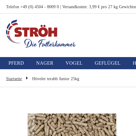
Zum
Telefon +49 (0) 4504 - 8009 0 | Versandkosten: 3,99 € pro 27 kg Gewichtss
Inhalt
springen
PFERD
NAGER
VOGEL
GEFLÜGEL
Startseite
Höveler terabb Junior 25kg
Zum
Ende
der
Bildgalerie
springen