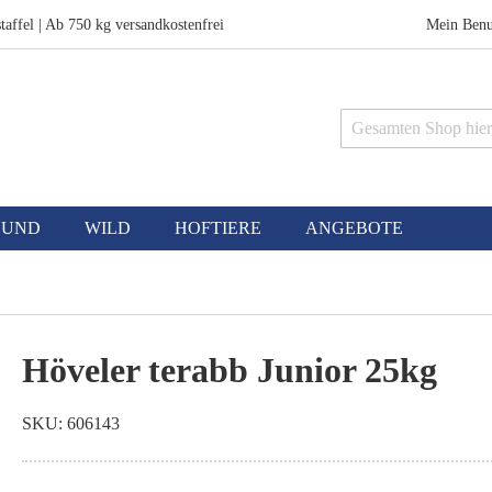
taffel | Ab 750 kg versandkostenfrei
Mein Benu
Suche
HUND
WILD
HOFTIERE
ANGEBOTE
Höveler terabb Junior 25kg
SKU
606143