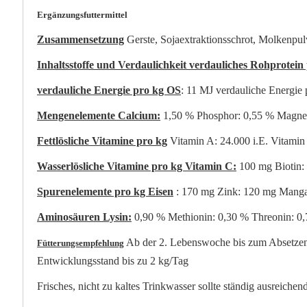
Ergänzungsfuttermittel
Zusammensetzung
Gerste, Sojaextraktionsschrot, Molkenpulv
Inhaltsstoffe und Verdaulichkeit verdauliches Rohprotein
verdauliche Energie pro kg OS
: 11 MJ verdauliche Energie
Mengenelemente Calcium:
1,50 % Phosphor: 0,55 % Magnes
Fettlösliche Vitamine pro kg
Vitamin A: 24.000 i.E. Vitamin
Wasserlösliche Vitamine pro kg Vitamin C:
100 mg Biotin:
Spurenelemente pro kg Eisen
: 170 mg Zink: 120 mg Manga
Aminosäuren Lysin:
0,90 % Methionin: 0,30 % Threonin: 0
Ab der 2. Lebenswoche bis zum Absetzen:
Fütterungsempfehlung
Entwicklungsstand bis zu 2 kg/Tag
Frisches, nicht zu kaltes Trinkwasser sollte ständig ausreiche