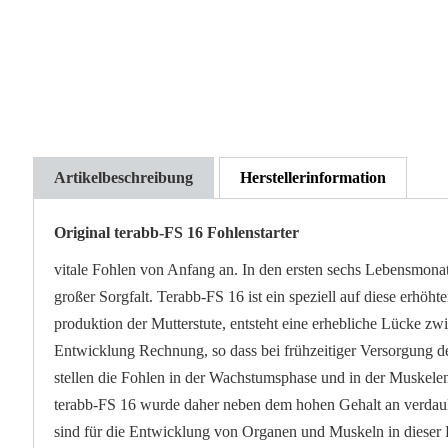
der
Bildgalerie
springen
Artikelbeschreibung
Herstellerinformation
Original terabb-FS 16 Fohlenstarter
vitale Fohlen von Anfang an. In den ersten sechs Lebens­monate
großer Sorg­falt. Terabb-FS 16 ist ein speziell auf diese erhö
produktion der Mutter­stute, entsteht eine erhebliche Lücke zw
Ent­wicklung Rechnung, so dass bei früh­zeitiger Versorgung d
stellen die Fohlen in der Wachs­tums­phase und in der Muskel­
terabb-FS 16 wurde daher neben dem hohen Gehalt an verdauli
sind für die Entwicklung von Organen und Muskeln in dieser 