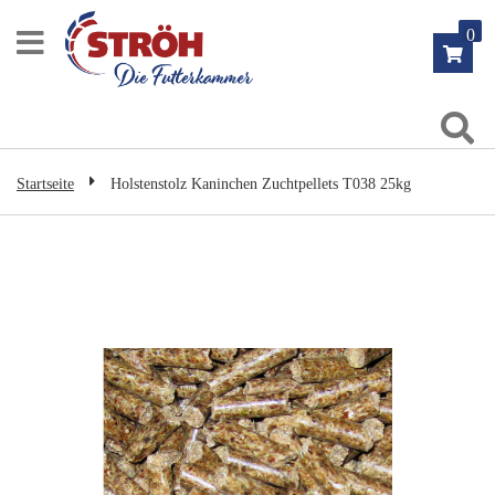
Zum
0
Inhalt
springen
Su
Startseite
Holstenstolz Kaninchen Zuchtpellets T038 25kg
Zum
Ende
der
Bildgalerie
springen