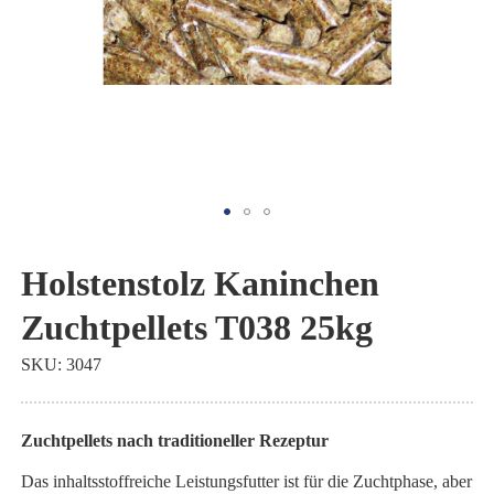
Zum
Anfang
Holstenstolz Kaninchen
der
Zuchtpellets T038 25kg
Bildgalerie
springen
SKU
3047
Zuchtpellets nach traditioneller Rezeptur
Das inhaltsstoffreiche Leistungsfutter ist für die Zuchtphase, aber