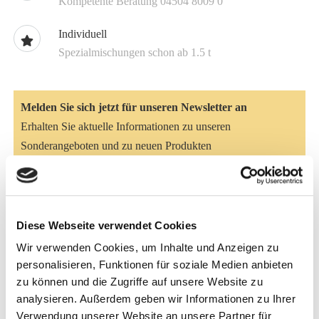
Kompetente Beratung 04504 8009 0
Individuell
Spezialmischungen schon ab 1.5 t
Melden Sie sich jetzt für unseren Newsletter an
Erhalten Sie aktuelle Informationen zu unseren
Sonderangeboten und zu neuen Produkten
Hier anmelden
Artikelbeschreibung
Diese Webseite verwendet Cookies
Wir verwenden Cookies, um Inhalte und Anzeigen zu
Das Futter ist mit zusätzlichen Nähr- und Mineralstoffen,
personalisieren, Funktionen für soziale Medien anbieten
Spurenelementen und Vitaminen angereichert. Dieses
zu können und die Zugriffe auf unsere Website zu
energieoptimierte Kaninchenfutter sichert eine hohe
analysieren. Außerdem geben wir Informationen zu Ihrer
Fruchtbarkeit bei der Häsin und beim Rammler. Eine
Verwendung unserer Website an unsere Partner für