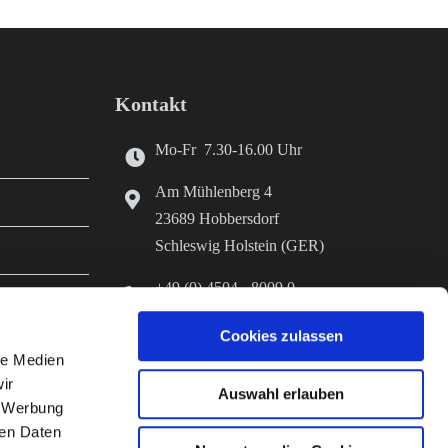
Kontakt
Mo-Fr 7.30-16.00 Uhr
Am Mühlenberg 4
23689 Hobbersdorf
Schleswig Holstein (GER)
+49 (0) 4504 - 8009 0
+49 (0) 4504 - 8009 70
Cookies zulassen
er Herstellung
info@diefutterkammer.de
le Medien
ir
www.stroeh-hobbersdorf.de
Auswahl erlauben
, Werbung
ren Daten