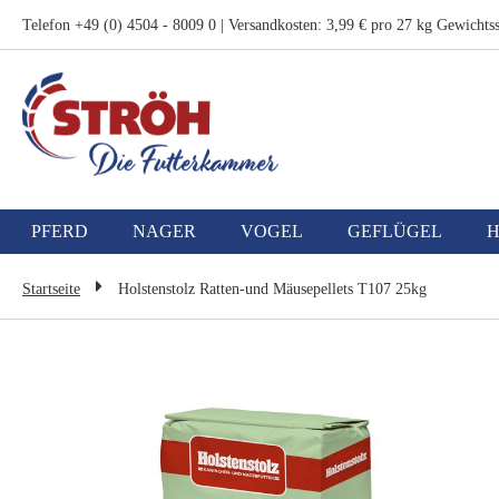
Zum
Telefon +49 (0) 4504 - 8009 0 | Versandkosten: 3,99 € pro 27 kg Gewichtss
Inhalt
springen
PFERD
NAGER
VOGEL
GEFLÜGEL
Startseite
Holstenstolz Ratten-und Mäusepellets T107 25kg
Zum
Ende
der
Bildgalerie
springen