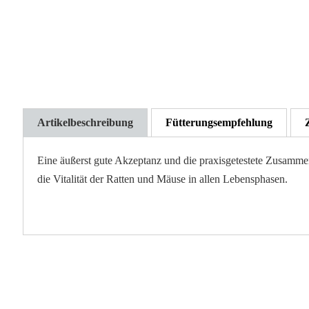
der
Bildgalerie
springen
Artikelbeschreibung
Fütterungsempfehlung
Eine äußerst gute Akzeptanz und die praxisgetestete Zusammen
die Vitalität der Ratten und Mäuse in allen Lebensphasen.