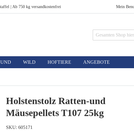
taffel | Ab 750 kg versandkostenfrei
Mein Benu
Suche
HUND
WILD
HOFTIERE
ANGEBOTE
Holstenstolz Ratten-und
Mäusepellets T107 25kg
SKU
605171