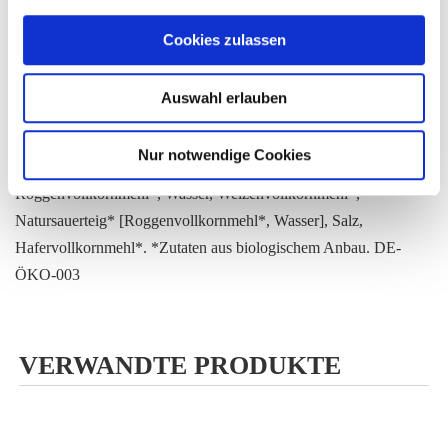
Tieres variierend). Wichtig ist eine regelmäßige Zufütterung.
Cookies zulassen
Ungefährer Richtwert: Pro Kilogramm Körpergewicht des
Hundes ca. 1 g Kanne Bio Fermentgetreide®. Wenn Ihr Hund das
Auswahl erlauben
Kanne Bio Fermentgetreide® gerne frisst, können Sie auch
unbedenklich mehr füttern.
Nur notwendige Cookies
Herstellung unter Verwendung von
Roggenvollkornmehl*, Wasser, Weizenvollkornmehl*,
Natursauerteig* [Roggenvollkornmehl*, Wasser], Salz,
Hafervollkornmehl*. *Zutaten aus biologischem Anbau. DE-
ÖKO-003
VERWANDTE PRODUKTE