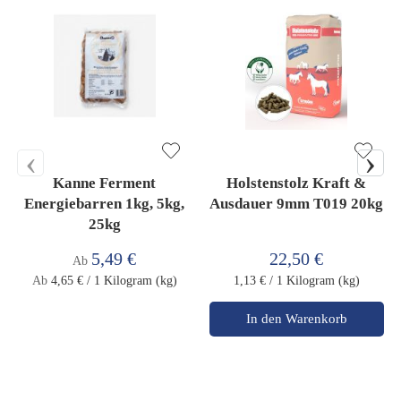
‹
›
Kanne Ferment
Holstenstolz Kraft &
Energiebarren 1kg, 5kg,
Ausdauer 9mm T019 20kg
25kg
5,49 €
22,50 €
Ab
Ab
4,65 €
/ 1 Kilogram (kg)
1,13 €
/ 1 Kilogram (kg)
In den Warenkorb