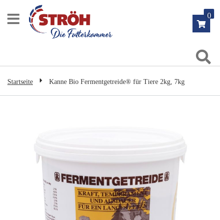
Zum
0
Inhalt
springen
Su
Startseite
Kanne Bio Fermentgetreide® für Tiere 2kg, 7kg
Zum
Ende
der
Bildgalerie
springen