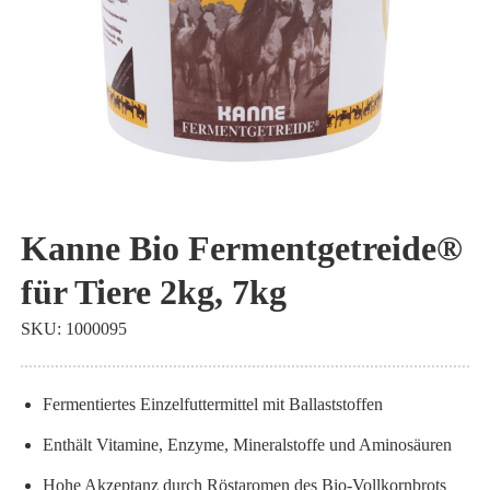
Zum
Anfang
Kanne Bio Fermentgetreide®
der
für Tiere 2kg, 7kg
Bildgalerie
springen
SKU
1000095
Fermentiertes Einzelfuttermittel mit Ballaststoffen
Enthält Vitamine, Enzyme, Mineralstoffe und Aminosäuren
Hohe Akzeptanz durch Röstaromen des Bio-Vollkornbrots