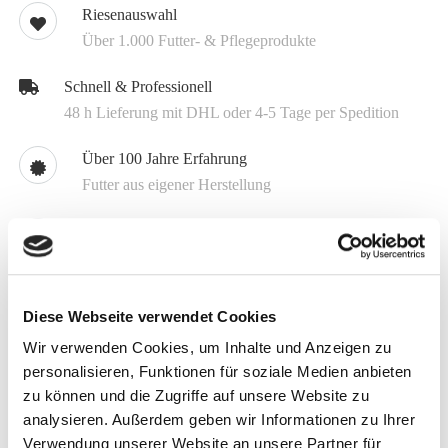
Riesenauswahl
Über 1.000 Futter- & Pflegeprodukte
Schnell & Professionell
48 h Lieferung mit DHL oder 4-5 Tage per Spedition
Über 100 Jahre Erfahrung
Futter aus eigener Herstellung
Know How
Kompetente Beratung 04504 8009 0
Individuell
Diese Webseite verwendet Cookies
Spezialmischungen schon ab 1.5 t
Wir verwenden Cookies, um Inhalte und Anzeigen zu
personalisieren, Funktionen für soziale Medien anbieten
zu können und die Zugriffe auf unsere Website zu
Melden Sie sich jetzt für unseren Newsletter an
analysieren. Außerdem geben wir Informationen zu Ihrer
Erhalten Sie aktuelle Informationen zu unseren
Verwendung unserer Website an unsere Partner für