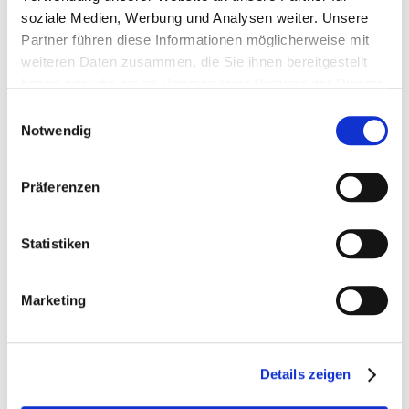
Sonderangeboten und zu neuen Produkten
soziale Medien, Werbung und Analysen weiter. Unsere
Partner führen diese Informationen möglicherweise mit
Hier anmelden
weiteren Daten zusammen, die Sie ihnen bereitgestellt
haben oder die sie im Rahmen Ihrer Nutzung der Dienste
Artikelbeschreibung
gesammelt haben.
Einwilligungsauswahl
Notwendig
Analytische Bestandteile: 16,9% Rohprotein, 3,8% Rohfett,
15,7% Rohfaser, 5,5% Rohasche
Präferenzen
Statistiken
Zusammensetzung
Herstellerinformation
Marketing
Details zeigen