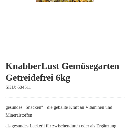
Zum
Anfang
KnabberLust Gemüsegarten
der
Getreidefrei 6kg
Bildgalerie
springen
SKU
604511
gesundes "Snacken" - die geballte Kraft an Vitaminen und
Mineralstoffen
als gesundes Leckerli für zwischendurch oder als Ergänzung