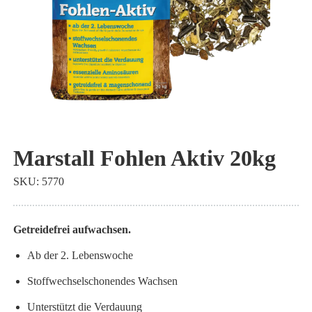
Zum
Anfang
Marstall Fohlen Aktiv 20kg
der
SKU
5770
Bildgalerie
springen
Getreidefrei aufwachsen.
Ab der 2. Lebenswoche
Stoffwechselschonendes Wachsen
Unterstützt die Verdauung