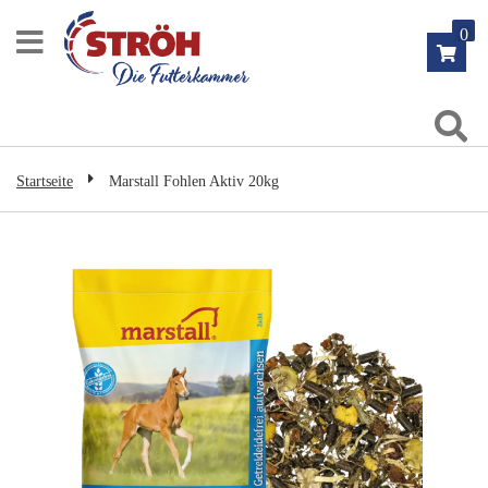
Zum
0
Inhalt
springen
Su
Startseite
Marstall Fohlen Aktiv 20kg
Zum
Ende
der
Bildgalerie
springen