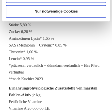
Phosphor 0,80 %
Nur notwendige Cookies
Natrium 0,25 %
Magnesium 0,45 %
Stärke 5,80 %
Zucker 6,20 %
Aminosäuren Lysin* 1,65 %
SAS (Methionin + Cystein)* 0,85 %
Threonin* 1,00 %
Leucin* 0,95 %
*präcaecal verdaulich = dünndarmverdaulich = fürs Pferd
verfügbar
**nach Kuchler 2023
Ernährungsphysiologische Zusatzstoffe von marstall
Fohlen-Aktiv je kg
Fettlösliche Vitamine
Vitamine A 20.000,00 I.E.