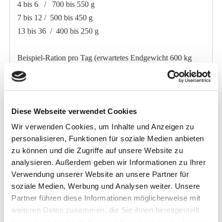
4 bis 6 / 700 bis 550 g
7 bis 12 / 500 bis 450 g
13 bis 36 / 400 bis 250 g
Beispiel-Ration pro Tag (erwartetes Endgewicht 600 kg
LG)
Monat / ca. LG - Fohlen-Aktiv
1 / 50 bis 90 kg - Anfüttern
Diese Webseite verwendet Cookies
2 bis 3 / 90 bis 190 kg - 0,50 bis 1,00 kg
4 bis 6 / 200 bis 280 kg - 1,20 bis 1,50 kg
Wir verwenden Cookies, um Inhalte und Anzeigen zu
7 bis 12 / 300 bis 400 kg - 1,50 bis 1,70 kg
personalisieren, Funktionen für soziale Medien anbieten
zu können und die Zugriffe auf unsere Website zu
13 bis 36 / 400 bis 500 kg - 1,70 bis 1,50 kg
analysieren. Außerdem geben wir Informationen zu Ihrer
Verwendung unserer Website an unsere Partner für
Fütterungshinweise
soziale Medien, Werbung und Analysen weiter. Unsere
Die genannten Futtermengen können, wenn nötig, auch in
Partner führen diese Informationen möglicherweise mit
einer Mahlzeit gefüttert werden. Unsere Empfehlungen
weiteren Daten zusammen, die Sie ihnen bereitgestellt
gehen grundsätzlich von einem Raufutteranteil (Heu) von
haben oder die sie im Rahmen Ihrer Nutzung der Dienste