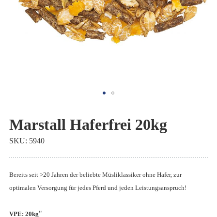
Zum
Anfang
Marstall Haferfrei 20kg
der
SKU
5940
Bildgalerie
springen
Bereits seit >20 Jahren der beliebte Müsliklassiker ohne Hafer, zur
optimalen Versorgung für jedes Pferd und jeden Leistungsanspruch!
"
VPE: 20kg