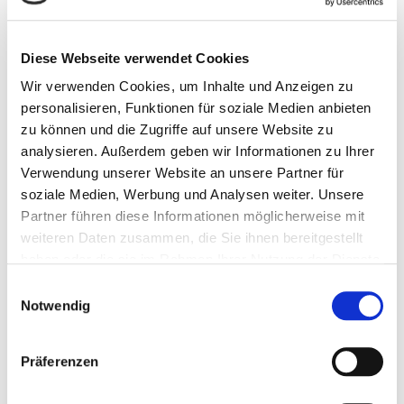
Weizengrießkleie (10 %), Haferschälkleie (6 %), Melasseschnitzel ( 5
%), Weizenkleie ( 5 %), Melasse (4 %),
Diese Webseite verwendet Cookies
Calciumcarbonat (1 %), Dicalciumphosphat ( 1 %), Natriumchlorid
(0,5 %), Vitamin- und Spurenelementvormischung (2,5 %)
Wir verwenden Cookies, um Inhalte und Anzeigen zu
personalisieren, Funktionen für soziale Medien anbieten
zu können und die Zugriffe auf unsere Website zu
Inhaltsstoffe:
analysieren. Außerdem geben wir Informationen zu Ihrer
Rohprotein (RP) 9,80 %
Verwendung unserer Website an unsere Partner für
Rohfett 2,90 %
soziale Medien, Werbung und Analysen weiter. Unsere
Rohfaser 9,00 %
Partner führen diese Informationen möglicherweise mit
Rohasche 7,50 %
weiteren Daten zusammen, die Sie ihnen bereitgestellt
Calcium 0,60 %
haben oder die sie im Rahmen Ihrer Nutzung der Dienste
Phosphor 0,30 %
gesammelt haben.
Einwilligungsauswahl
Natrium 0,32 %
Notwendig
Magnesium 0,19 %
Lysin 0,33 %
Präferenzen
Methionin 0,09 %