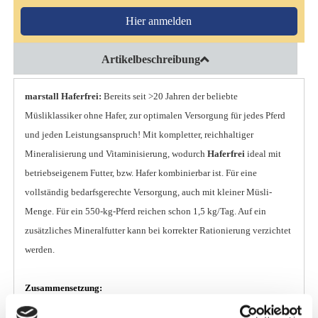
Hier anmelden
Artikelbeschreibung
marstall Haferfrei:
Bereits seit >20 Jahren der beliebte
Müsliklassiker ohne Hafer, zur optimalen Versorgung für jedes Pferd
und jeden Leistungsanspruch! Mit kompletter, reichhaltiger
Mineralisierung und Vitaminisierung, wodurch
Haferfrei
ideal mit
betriebseigenem Futter, bzw. Hafer kombinierbar ist. Für eine
vollständig bedarfsgerechte Versorgung, auch mit kleiner Müsli-
Menge. Für ein 550-kg-Pferd reichen schon 1,5 kg/Tag. Auf ein
zusätzliches Mineralfutter kann bei korrekter Rationierung verzichtet
werden.
Zusammensetzung:
Gerstenflocken (30 %), Maisflocken (20 %), Apfeltrester (15 %),