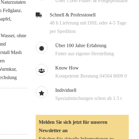
Über 1.000 Futter- & Pflegeprodukte
 Naturzutaten
 Fellglanz.
Schnell & Professionell
apfel,
48 h Lieferung mit DHL oder 4-5 Tage
per Spedition
 Wasser, ohne
und
Über 100 Jahre Erfahrung
rstall Mash
Futter aus eigener Herstellung
ren
Know How
Wurmkur,
Kompetente Beratung 04504 8009 0
wechslung
Individuell
Spezialmischungen schon ab 1.5 t
Melden Sie sich jetzt für unseren
Newsletter an
Erhalten Sie aktuelle Informationen zu