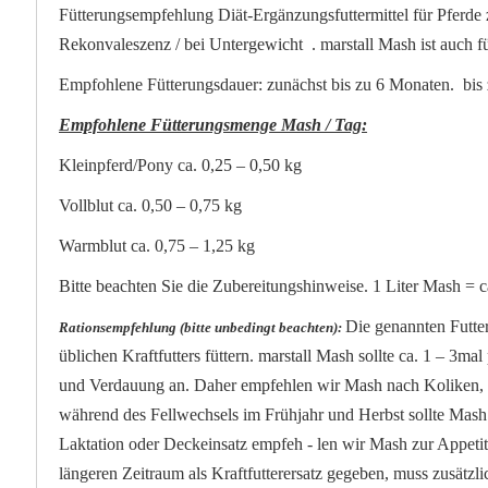
Fütterungsempfehlung Diät-Ergänzungsfuttermittel für Pferde 
Rekonvaleszenz / bei Untergewicht . marstall Mash ist auch für
Empfohlene Fütterungsdauer: zunächst bis zu 6 Monaten. bis 
Empfohlene Fütterungsmenge Mash / Tag:
Kleinpferd/Pony ca. 0,25 – 0,50 kg
Vollblut ca. 0,50 – 0,75 kg
Warmblut ca. 0,75 – 1,25 kg
Bitte beachten Sie die Zubereitungshinweise. 1 Liter Mash =
Die genannten Futter
Rationsempfehlung (bitte unbedingt beachten):
üblichen Kraftfutters füttern. marstall Mash sollte ca. 1 – 3m
und Verdauung an. Daher empfehlen wir Mash nach Koliken, 
während des Fellwechsels im Frühjahr und Herbst sollte Mash m
Laktation oder Deckeinsatz empfeh - len wir Mash zur Appeti
längeren Zeitraum als Kraftfutterersatz gegeben, muss zusätzli