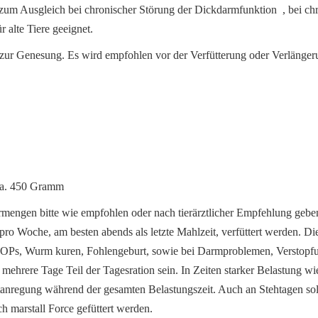
zum Ausgleich bei chronischer Störung der Dickdarmfunktion , bei chr
 alte Tiere geeignet.
zur Genesung. Es wird empfohlen vor der Verfütterung oder Verlängerun
 ca. 450 Gramm
mengen bitte wie empfohlen oder nach tierärztlicher Empfehlung geben. 
al pro Woche, am besten abends als letzte Mahlzeit, verfüttert werden. 
OPs, Wurm kuren, Fohlengeburt, sowie bei Darmproblemen, Verstopfu
ehrere Tage Teil der Tagesration sein. In Zeiten starker Belastung wie
tanregung während der gesamten Belastungszeit. Auch an Stehtagen soll
ch marstall Force gefüttert werden.