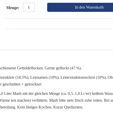
In den Warenkorb
Menge
schlossene Getreideflocken: Gerste geflockt (47 %).
izenkleie (18,5%), Leinsamen (10%), Leinextraktionsschrot (10%), Obst
r geschnitten + getrocknet
1,0 Liter Mash mit der gleichen Menge (ca. 0,5–1,0 Li ter) heißem Wass
me test machen) verfüttern. Mash bitte stets frisch zube reiten. Bei u
bereitung. Kein lästiges Kochen. Kurze Quellzeiten.