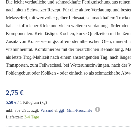
Die leicht verdauliche und schmackhafte Fertigmischung aus reinen
nach altem Schweizer Rezept. Für eine aktive Verdauung und besten
Melassefrei, mit wertvoller gelber Leinsaat, schmackhaftem Trocken
ballaststoffreicher Kleie und vielen weiteren verdauungsfördernden
Komponenten. Kein lästiges Kochen, kurze Quellzeiten mit heißem
Zusatz von Konservierungsstoffen oder ätherischen Ölen, mineral- 
vitaminneutral. Kombinierbar mit der tierärztlichen Behandlung. Ma
als letzte Trog-Mahlzeit nach einem anstrengenden Tag, nach länge
Transporten, zum Fellwechsel, bei Wetterumschwüngen, nach der 
Fohlengeburt oder Koliken - oder einfach so als schmackhafte Ab
2,75 €
5,50 €
/ 1 Kilogram (kg)
inkl. 7% USt., zzgl.
Versand
&
ggf. Mini-Pauschale
Lieferzeit:
3-4 Tage