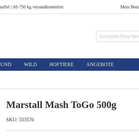
taffel | Ab 750 kg versandkostenfrei
Mein Benu
Suche
HUND
WILD
HOFTIERE
ANGEBOTE
Marstall Mash ToGo 500g
SKU
333576