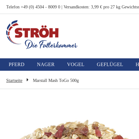
Zum
Telefon +49 (0) 4504 - 8009 0 | Versandkosten: 3,99 € pro 27 kg Gewichtss
Inhalt
springen
PFERD
NAGER
VOGEL
GEFLÜGEL
Startseite
Marstall Mash ToGo 500g
Zum
Ende
der
Bildgalerie
springen