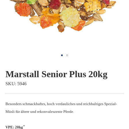
Zum
Anfang
Marstall Senior Plus 20kg
der
SKU
5946
Bildgalerie
springen
Besonders schmackhaftes, hoch verdauliches und reichhaltiges Spezial-
Müsli für ältere und rekonvaleszente Pferde.
"
VPE: 20kg