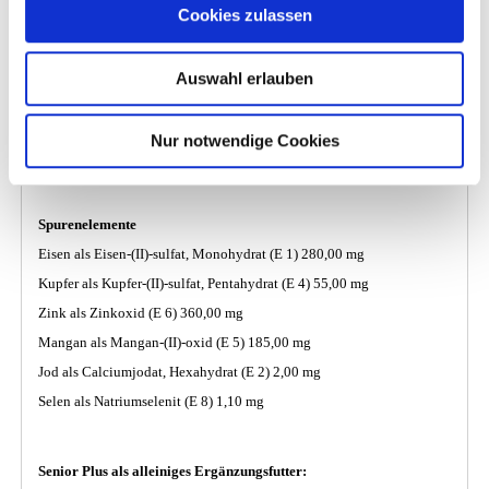
Vitamin B12 als Vitamin B12-Präparat 90,00 mcg
Cookies zulassen
Biotin als Biotin Präparat 570,00 mcg
Folsäure als Folsäure-Präparat 12,00 mg
Auswahl erlauben
Cholinchlorid als Cholinchlorid-Präparat 410,00 mg
Pantothensäure als Calcium-D-Pantothenat-Präparat 29,00 mg
Nur notwendige Cookies
Nikotinsäure als Nicotinsäure-Präparat 49,00 mg
Spurenelemente
Eisen als Eisen-(II)-sulfat, Monohydrat (E 1) 280,00 mg
Kupfer als Kupfer-(II)-sulfat, Pentahydrat (E 4) 55,00 mg
Zink als Zinkoxid (E 6) 360,00 mg
Mangan als Mangan-(II)-oxid (E 5) 185,00 mg
Jod als Calciumjodat, Hexahydrat (E 2) 2,00 mg
Selen als Natriumselenit (E 8) 1,10 mg
Senior Plus als alleiniges Ergänzungsfutter: