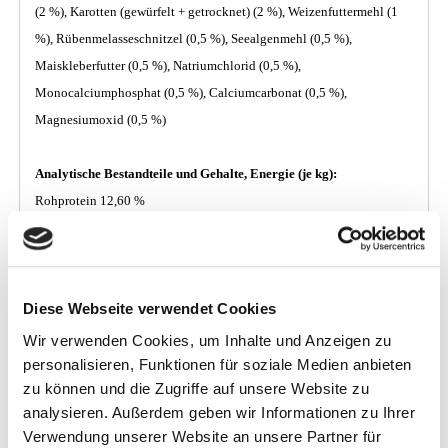
(2 %), Karotten (gewürfelt + getrocknet) (2 %), Weizenfuttermehl (1
%), Rübenmelasseschnitzel (0,5 %), Seealgenmehl (0,5 %),
Maiskleberfutter (0,5 %), Natriumchlorid (0,5 %),
Monocalciumphosphat (0,5 %), Calciumcarbonat (0,5 %),
Magnesiumoxid (0,5 %)
Analytische Bestandteile und Gehalte, Energie (je kg):
Rohprotein 12,60 %
verdauliches Rohprotein 9,50 %
Rohfett 4,30 %
Rohfaser 7,00 %
Diese Webseite verwendet Cookies
Rohasche 5,70 %
Energie (DE) 12,50 MJ
Wir verwenden Cookies, um Inhalte und Anzeigen zu
Calcium 0,60 %
personalisieren, Funktionen für soziale Medien anbieten
zu können und die Zugriffe auf unsere Website zu
Phosphor 0,40 %
analysieren. Außerdem geben wir Informationen zu Ihrer
Natrium 0,30 %
Verwendung unserer Website an unsere Partner für
Magnesium 0,30 %