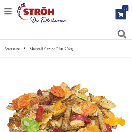
Zum
0
Inhalt
springen
Su
Startseite
Marstall Senior Plus 20kg
Zum
Ende
der
Bildgalerie
springen