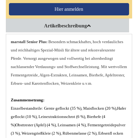
Hier anmelden
Artikelbeschreibung
marstall Senior Plus:
Besonders schmackhaftes, hoch verdauliches
und reichhaltiges Spezial-Müsli für ältere und rekonvaleszente
Pferde. Versorgt ausgewogen und vollwertig bei altersbedingt
nachlassender Verdauungs- und Stoffwechselleistung. Mit wertvollem
Fermentgetreide, Algen-Extrakten, Leinsamen, Bierhefe, Apfeltrester,
Erbsen- und Karottenflocken, Weizenkleie u.v.m.
Zusammensetzung:
Einzelbestandteile: Gerste geflockt (35 %), Maisflocken (20 %),Hafer
geflockt (10 %), Leinextraktionsschrot (6 %), Bierhefe (4
%)Obsttrester (Apfel) (4 %), Leinsamen (4 %), Fermentgetreidepulver
(3 %), Weizengrießkleie (2 %), Rübenmelasse (2 %), Erbsenfl ocken