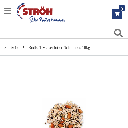
Zum
0
Inhalt
springen
Su
Startseite
Rudloff Meisenfutter Schalenlos 10kg
Zum
Ende
der
Bildgalerie
springen