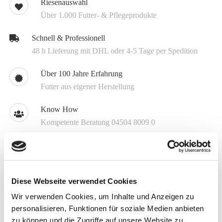
Riesenauswahl
Über 1.000 Futter- & Pflegeprodukte
Schnell & Professionell
48 h Lieferung mit DHL oder 4-5 Tage per Spedition
Über 100 Jahre Erfahrung
Futter aus eigener Herstellung
Know How
Kompetente Beratung 04504 8009 0
Individuell
Spezialmischungen schon ab 1.5 t
Diese Webseite verwendet Cookies
Melden Sie sich jetzt für unseren Newsletter an
Wir verwenden Cookies, um Inhalte und Anzeigen zu
personalisieren, Funktionen für soziale Medien anbieten
Erhalten Sie aktuelle Informationen zu unseren
zu können und die Zugriffe auf unsere Website zu