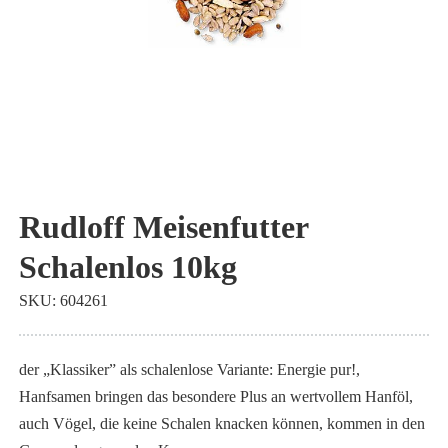
Zum
Anfang
Rudloff Meisenfutter
der
Schalenlos 10kg
Bildgalerie
springen
SKU
604261
der „Klassiker” als schalenlose Variante: Energie pur!,
Hanfsamen bringen das besondere Plus an wertvollem Hanföl,
auch Vögel, die keine Schalen knacken können, kommen in den