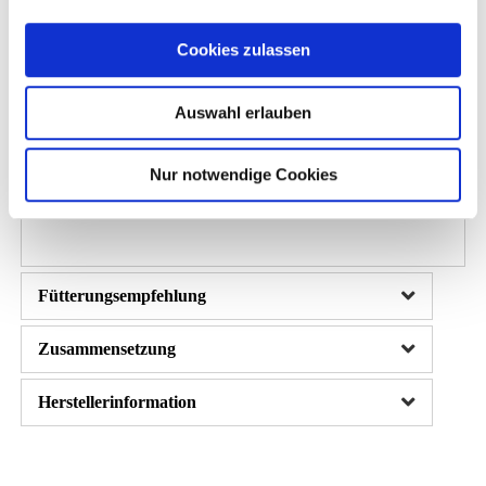
Die dadurch verbesserte Energieausbeute ermöglicht eine
Reduzierung des Kraftfutters zugunsten des wirkstoff- und
Cookies zulassen
faserreichen Raufutters (Heu und Stroh). Dies erleichtert
den Verdauungsprozess insgesamt und hilft die Darmflora
Auswahl erlauben
im Gleichgewicht zu halten. Um eine umfangreiche
Versorgung an Vitaminen und Mineralstoffen sicher zu
Nur notwendige Cookies
stellen, enthält das 6-Korn Plus eine zusätzliche
Mineralisierung und Vitaminisierung.
Fütterungsempfehlung
Zusammensetzung
Herstellerinformation