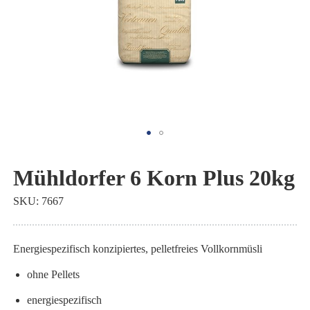
Zum
Anfang
Mühldorfer 6 Korn Plus 20kg
der
SKU
7667
Bildgalerie
springen
Energiespezifisch konzipiertes, pelletfreies Vollkornmüsli
ohne Pellets
energiespezifisch