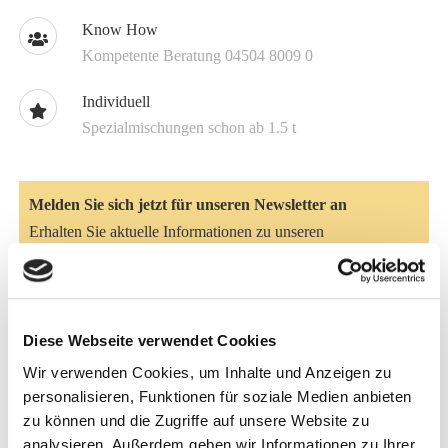
Know How
Kompetente Beratung 04504 8009 0
Individuell
Spezialmischungen schon ab 1.5 t
Melden Sie sich jetzt für unseren Newsletter an
Erhalten Sie aktuelle Informationen zu unseren
Sonderangeboten und zu neuen Produkten
Hier anmelden
Diese Webseite verwendet Cookies
Artikelbeschreibung
Wir verwenden Cookies, um Inhalte und Anzeigen zu
personalisieren, Funktionen für soziale Medien anbieten
6-Korn Plus ist ein energiespezifisch konzipiertes
zu können und die Zugriffe auf unsere Website zu
pelletfreies Vollkornmüsli bestehend aus Mais, Gerste,
analysieren. Außerdem geben wir Informationen zu Ihrer