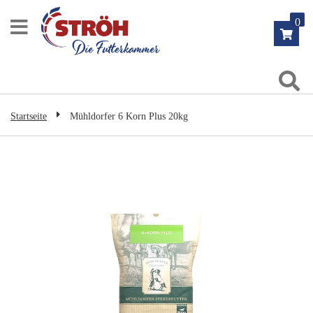
Zum
0
Inhalt
springen
Su
Startseite
Mühldorfer 6 Korn Plus 20kg
Zum
Ende
der
Bildgalerie
springen