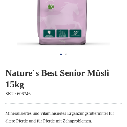
Zum
Anfang
Nature´s Best Senior Müsli
der
15kg
Bildgalerie
springen
SKU
606746
Mineralisiertes und vitaminisiertes Ergänzungsfuttermittel für
ältere Pferde und für Pferde mit Zahnproblemen.