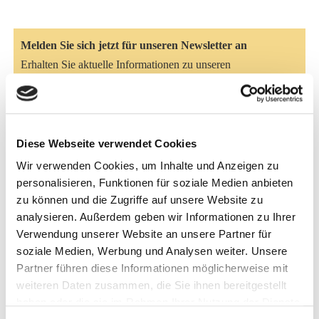
Melden Sie sich jetzt für unseren Newsletter an
Erhalten Sie aktuelle Informationen zu unseren
Sonderangeboten und zu neuen Produkten
Hier anmelden
Diese Webseite verwendet Cookies
Artikelbeschreibung
Wir verwenden Cookies, um Inhalte und Anzeigen zu
personalisieren, Funktionen für soziale Medien anbieten
Mit fortschreitendem Alter verändern sich die Ansprüche
zu können und die Zugriffe auf unsere Website zu
von Pferden an ihre tägliche Futterration. Das NATURE’S
analysieren. Außerdem geben wir Informationen zu Ihrer
BEST Senior Müsli wurde gezielt entwickelt, um diesen
Verwendung unserer Website an unsere Partner für
neuen physiologischen Herausforderungen gerecht zu
soziale Medien, Werbung und Analysen weiter. Unsere
Partner führen diese Informationen möglicherweise mit
werden. Die durchdachte Rezeptur verzichtet bewusst auf
weiteren Daten zusammen, die Sie ihnen bereitgestellt
Hafer sowie den Zusatz von Melasse und liefert stattdessen
haben oder die sie im Rahmen Ihrer Nutzung der Dienste
ein mäßiges Energieniveau, das den Stoffwechsel nicht