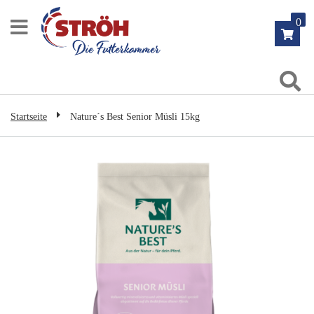
Zum
0
Inhalt
springen
Su
Startseite
Nature´s Best Senior Müsli 15kg
Zum
Ende
der
Bildgalerie
springen