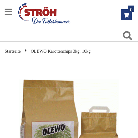
Zum
0
Inhalt
springen
Su
Startseite
OLEWO Karottenchips 3kg, 10kg
Zum
Ende
der
Bildgalerie
springen