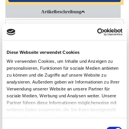
Artikelbeschreibung
Karotten-Chips sind als Beifutter besonders zu empfehlen, wenn:
- Hofeigene Rationen in der Winterzeit keine ausreichenden Vitamine
mehr liefern
Diese Webseite verwendet Cookies
- Die Regeneration alter oder schwacher Pferde unterstützt werden
Wir verwenden Cookies, um Inhalte und Anzeigen zu
soll
personalisieren, Funktionen für soziale Medien anbieten
- Säugende und tragende Stuten ohne Weidegang benötigen eine
zu können und die Zugriffe auf unsere Website zu
natürliche Vitamin-Zulage mit natürlichem ß-Carotin
analysieren. Außerdem geben wir Informationen zu Ihrer
Verwendung unserer Website an unsere Partner für
- Robustpferde eine schmackhafte, aber dennoch leichte Ergänzung
soziale Medien, Werbung und Analysen weiter. Unsere
benötigen
Partner führen diese Informationen möglicherweise mit
weiteren Daten zusammen, die Sie ihnen bereitgestellt
VPE: 10kg Sack
haben oder die sie im Rahmen Ihrer Nutzung der Dienste
Inhaltsstoffe:
gesammelt haben.
Einwilligungsauswahl