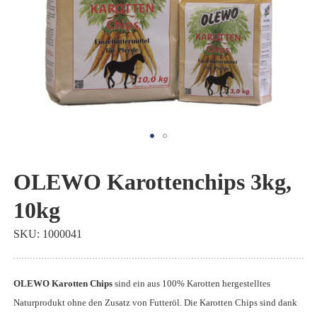
Zum
Anfang
OLEWO Karottenchips 3kg,
der
10kg
Bildgalerie
springen
SKU
1000041
OLEWO Karotten Chips
sind ein aus 100% Karotten hergestelltes
Naturprodukt ohne den Zusatz von Futteröl. Die Karotten Chips sind dank