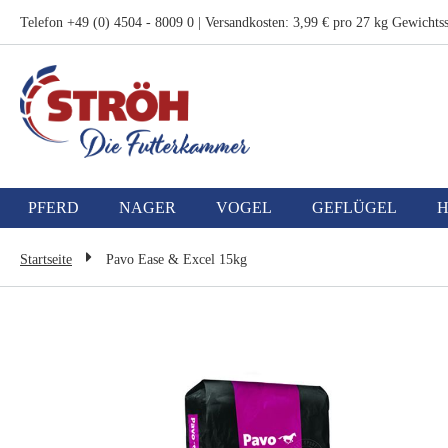
Zum
Telefon +49 (0) 4504 - 8009 0 | Versandkosten: 3,99 € pro 27 kg Gewichtss
Inhalt
springen
PFERD
NAGER
VOGEL
GEFLÜGEL
Startseite
Pavo Ease & Excel 15kg
Zum
Ende
der
Bildgalerie
springen