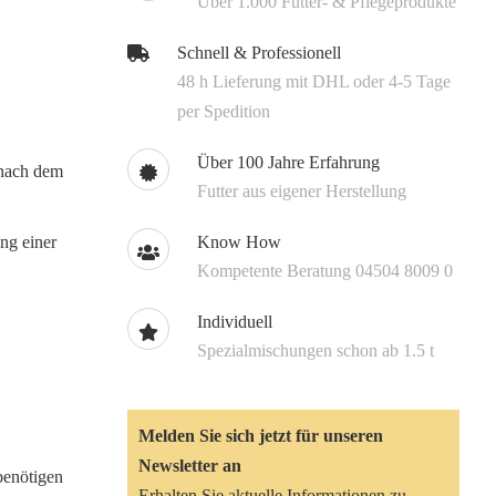
Über 1.000 Futter- & Pflegeprodukte
Schnell & Professionell
48 h Lieferung mit DHL oder 4-5 Tage
per Spedition
Über 100 Jahre Erfahrung
 nach dem
Futter aus eigener Herstellung
ung einer
Know How
Kompetente Beratung 04504 8009 0
Individuell
Spezialmischungen schon ab 1.5 t
Melden Sie sich jetzt für unseren
Newsletter an
benötigen
Erhalten Sie aktuelle Informationen zu