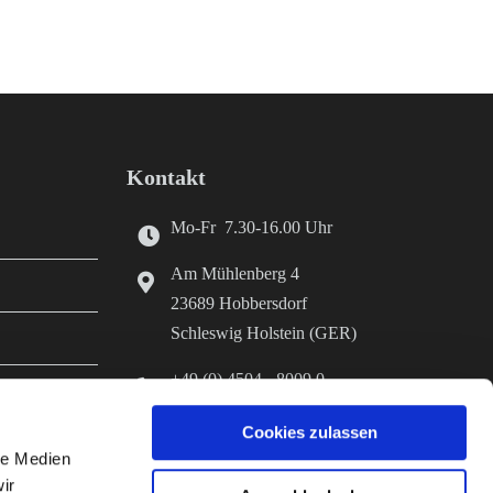
Kontakt
Mo-Fr 7.30-16.00 Uhr
Am Mühlenberg 4
23689 Hobbersdorf
Schleswig Holstein (GER)
+49 (0) 4504 - 8009 0
+49 (0) 4504 - 8009 70
Cookies zulassen
er Herstellung
info@diefutterkammer.de
le Medien
ir
www.stroeh-hobbersdorf.de