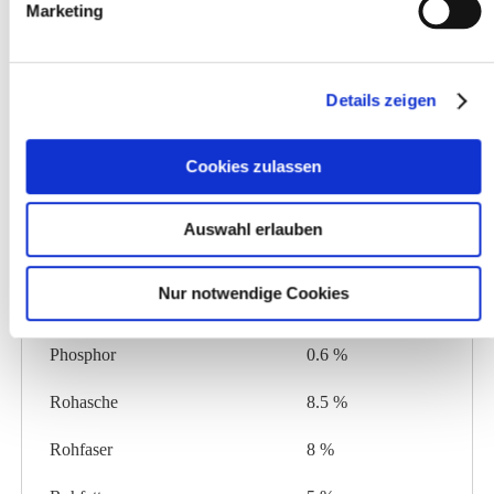
Marketing
Makronährstoffe
Menge
Calcium
1.2 %
Details zeigen
Kalium
1.2 %
Lysin
6.7 g
Cookies zulassen
Magnesium
0.65 %
Auswahl erlauben
Methionin
2.5 g
Nur notwendige Cookies
Natrium
0.4 %
Phosphor
0.6 %
Rohasche
8.5 %
Rohfaser
8 %