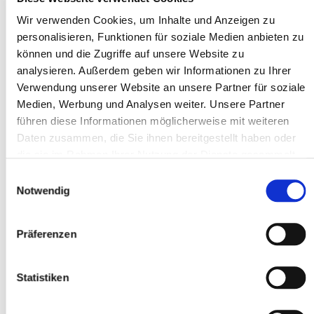
Die Tagesmenge richtet sich nach der Qualität des
Wir verwenden Cookies, um Inhalte und Anzeigen zu
Raufutters
personalisieren, Funktionen für soziale Medien anbieten zu
Nach dem 30.Monat langsam zur Fütterung für
können und die Zugriffe auf unsere Website zu
analysieren. Außerdem geben wir Informationen zu Ihrer
ausgewachsene Pferde wechseln
Verwendung unserer Website an unsere Partner für soziale
Eine volleFutterschaufel beinhaltet ca. 1,3 kg Pavo
Medien, Werbung und Analysen weiter. Unsere Partner
PodoGrow
führen diese Informationen möglicherweise mit weiteren
Daten zusammen, die Sie ihnen bereitgestellt haben oder
die sie im Rahmen Ihrer Nutzung der Dienste gesammelt
haben.
Einwilligungsauswahl
Notwendig
Nährstoffgehalt
Menge
Energie (DE)
11.3 MJ/kg
Präferenzen
Energie (ME)
9.6 MJ/kg
Statistiken