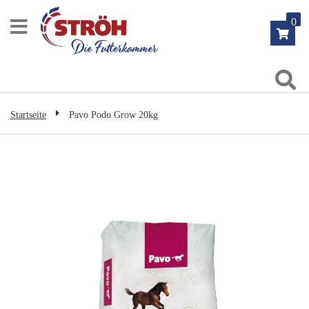
Zum
0
Inhalt
springen
Su
Startseite
Pavo Podo Grow 20kg
Zum
Ende
der
Bildgalerie
springen