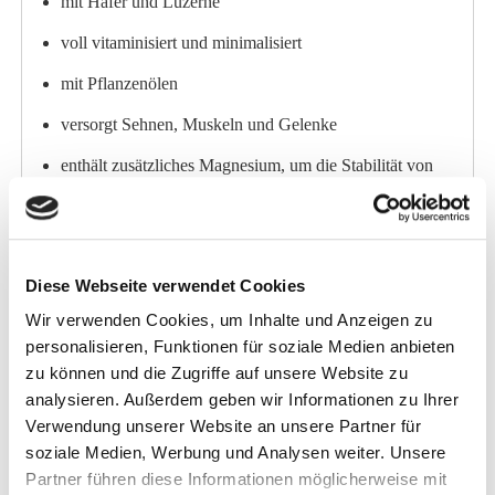
mit Hafer und Luzerne
voll vitaminisiert und minimalisiert
mit Pflanzenölen
versorgt Sehnen, Muskeln und Gelenke
enthält zusätzliches Magnesium, um die Stabilität von
Gelenken und Sehnen zu
unterstützen unterstützt geschmeidige und elastische
Muskeln
Diese Webseite verwendet Cookies
mit extra Energie, ohne dass Ihr Pferd zu energiegeladen
Wir verwenden Cookies, um Inhalte und Anzeigen zu
wird
personalisieren, Funktionen für soziale Medien anbieten
zu können und die Zugriffe auf unsere Website zu
Pavo Sports Fit ist besonders geeignet:
analysieren. Außerdem geben wir Informationen zu Ihrer
Verwendung unserer Website an unsere Partner für
für Freizeit- und Sportpferde
soziale Medien, Werbung und Analysen weiter. Unsere
Partner führen diese Informationen möglicherweise mit
Dieses Pferdefutter von Pavo ist garantiert doping- und