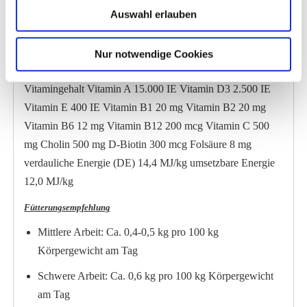
Auswahl erlauben
3,87 % Mineralstoffe / Spurenelemente Kalzium 0,9 %
Phosphor 0,4 % Natrium 0,7 % Kalium 1 % Magnesium
0,6 % Eisen 100 mg Kupfer 45 mg Zink 160 mg Mangan
Nur notwendige Cookies
90 mg Selen 0,45 mg Jod 0,5 mg Kobalt 0,5 mg
Vitamingehalt Vitamin A 15.000 IE Vitamin D3 2.500 IE
Vitamin E 400 IE Vitamin B1 20 mg Vitamin B2 20 mg
Vitamin B6 12 mg Vitamin B12 200 mcg Vitamin C 500
mg Cholin 500 mg D-Biotin 300 mcg Folsäure 8 mg
verdauliche Energie (DE) 14,4 MJ/kg umsetzbare Energie
12,0 MJ/kg
Fütterungsempfehlung
Mittlere Arbeit: Ca. 0,4-0,5 kg pro 100 kg
Körpergewicht am Tag
Schwere Arbeit: Ca. 0,6 kg pro 100 kg Körpergewicht
am Tag