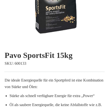
Zum
Anfang
Pavo SportsFit 15kg
der
SKU
600133
Bildgalerie
springen
Die ideale Energiequelle für ein Sportpferd ist eine Kombination
von Stärke und Ölen:
Stärke als schnell verfügbare Energie für extra „Power“
Öl als saubere Energiequelle, die keine Abfallstoffe wie z.B.