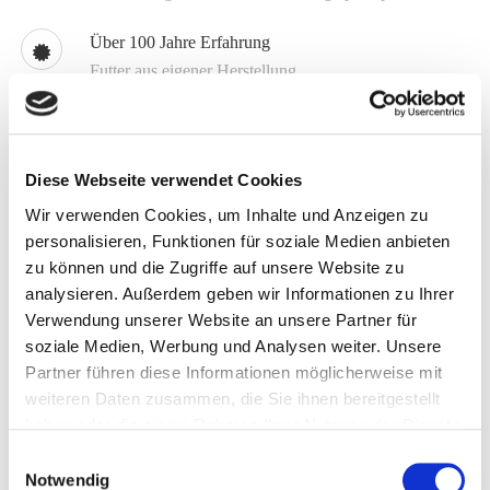
Über 100 Jahre Erfahrung
Futter aus eigener Herstellung
Know How
Kompetente Beratung 04504 8009 0
Diese Webseite verwendet Cookies
Individuell
Wir verwenden Cookies, um Inhalte und Anzeigen zu
Spezialmischungen schon ab 1.5 t
personalisieren, Funktionen für soziale Medien anbieten
zu können und die Zugriffe auf unsere Website zu
analysieren. Außerdem geben wir Informationen zu Ihrer
Melden Sie sich jetzt für unseren Newsletter an
Verwendung unserer Website an unsere Partner für
Erhalten Sie aktuelle Informationen zu unseren
soziale Medien, Werbung und Analysen weiter. Unsere
Sonderangeboten und zu neuen Produkten
Partner führen diese Informationen möglicherweise mit
weiteren Daten zusammen, die Sie ihnen bereitgestellt
Hier anmelden
haben oder die sie im Rahmen Ihrer Nutzung der Dienste
gesammelt haben.
Einwilligungsauswahl
Notwendig
Artikelbeschreibung