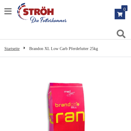
Zum
0
Inhalt
springen
Su
Startseite
Brandon XL Low Carb Pferdefutter 25kg
Zum
Ende
der
Bildgalerie
springen