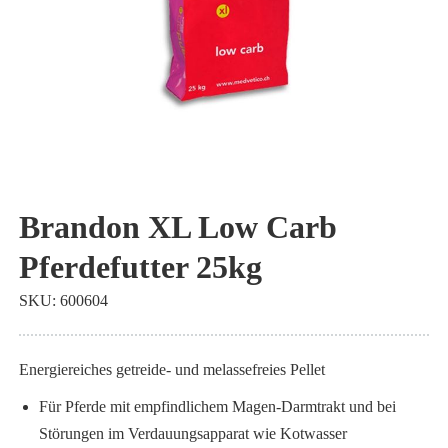
Zum
Anfang
Brandon XL Low Carb
der
Pferdefutter 25kg
Bildgalerie
springen
SKU
600604
Energiereiches getreide- und melassefreies Pellet
Für Pferde mit empfindlichem Magen-Darmtrakt und bei
Störungen im Verdauungsapparat wie Kotwasser