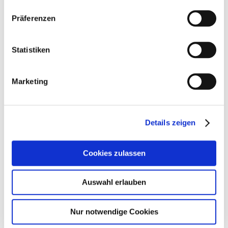
Beimischungen wie Stroh oder Kleie produziert.
Präferenzen
Strukturfutter in Flockenform
trocken oder eingeweicht zu füttern, in 5 min fertig
Statistiken
rohfaserreich
Marketing
frei von Schimmelpilzen und Staub
spezielle eiweißarme Gräsermischung
ohne Kräuter
Details zeigen
Einsatzbereich:
Cookies zulassen
als Grundfutter
für alle Pferde und Ponys (100% Heuersatz)
Auswahl erlauben
zur Aufwertung von Heu und Silage
Nur notwendige Cookies
im Frühjahr/Herbst als Zusatz zur Weidefütterung, wenn