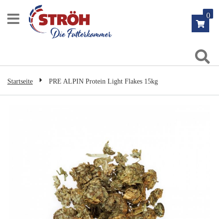
Zum
0
Inhalt
springen
Su
Startseite
PRE ALPIN Protein Light Flakes 15kg
Zum
Ende
der
Bildgalerie
springen