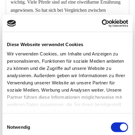
wichtig. Viele Pferde sind auf eine eiweißarme Ernährung
angewiesen. So hat sich bei Vergleichen zwischen
Nordpferden (z.B. Norweger, Isländer) und
Südpferderassen (Araber, Vollblüter) gezeigt, dass bei
Nordpferderassen der Proteinbedarf um etwa 10 %
niedgriger liegt. Wissenschaftliche Erkenntnisse und
Diese Webseite verwendet Cookies
Erfahrungen zeigen, dass bei Weidehaltung vor allem im
Wir verwenden Cookies, um Inhalte und Anzeigen zu
Frühjahr und Herbst die Pferde oft mit Eiweiß überversorgt
personalisieren, Funktionen für soziale Medien anbieten
sind. Eiweißarmes, rohfaserreiches Grundfutter kann hier
zu können und die Zugriffe auf unsere Website zu
für Ausgleich sorgen. Leider kommt es bei einigen Pferden
analysieren. Außerdem geben wir Informationen zu Ihrer
Verwendung unserer Website an unsere Partner für
zu Unverträglichkeiten gegenüber bestimmten Wirkstoffen
soziale Medien, Werbung und Analysen weiter. Unsere
in Kräutern. Manche Pferde fressen Kräuter nur ungern, so
Partner führen diese Informationen möglicherweise mit
dass sie ein Kräuterfutter verschmähen. PRE ALPIN
weiteren Daten zusammen, die Sie ihnen bereitgestellt
PROTEIN LIGHT FLAKES ist ein Grundfutter mit einem
haben oder die sie im Rahmen Ihrer Nutzung der Dienste
extrem niedrigen Proteingehalt und ohne Kräuterzusätze.
gesammelt haben.
Einwilligungsauswahl
Es besteht aus besonders proteinarmen Gräsern und wird
Notwendig
ohne Presshilfsmittel oder proteinreduzierenden