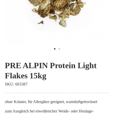
Zum
Anfang
PRE ALPIN Protein Light
der
Flakes 15kg
Bildgalerie
springen
SKU
603387
ohne Kräuter, für Allergiker geeignet, warmluftgetrocknet
zum Ausgleich bei eiweißreicher Weide- oder Heulage-