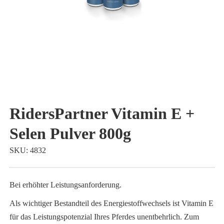
Zum
Anfang
RidersPartner Vitamin E +
der
Selen Pulver 800g
Bildgalerie
springen
SKU
4832
Bei erhöhter Leistungsanforderung.
Als wichtiger Bestandteil des Energiestoffwechsels ist Vitamin E
für das Leistungspotenzial Ihres Pferdes unentbehrlich. Zum