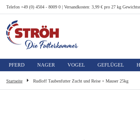
Zum
Telefon +49 (0) 4504 - 8009 0 | Versandkosten: 3,99 € pro 27 kg Gewichtss
Inhalt
springen
PFERD
NAGER
VOGEL
GEFLÜGEL
Startseite
Rudloff Taubenfutter Zucht und Reise + Mauser 25kg
Zum
Ende
der
Bildgalerie
springen