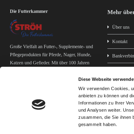
Die Futterkammer
Mehr über
Über uns
Kontakt
Große Vielfalt an Futter-, Supplemente- und
Pflegeprodukten für Pferde, Nager, Hunde,
Bankverbi
Katzen und Gefieder. Mit über 100 Jahren
Impressum
Erfahrung in der Futterproduktion bist du bei
uns in erfahrenen und kompetenten Händen!
Diese Webseite verwende
Datenschut
Wir verwenden Cookies, um
anbieten zu können und di
AGB
Informationen zu Ihrer Ve
und Analysen weiter. Unse
zusammen, die Sie ihnen b
Geflügelfutter
Nagerfutter
Pferdefutter
Kontaktieren Si
gesammelt haben.
© Wilhelm Ströh jun. GmbH & Co. KG