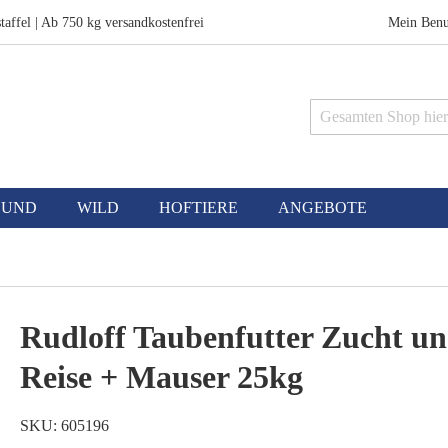
taffel | Ab 750 kg versandkostenfrei
Mein Benu
Suche
HUND
WILD
HOFTIERE
ANGEBOTE
Rudloff Taubenfutter Zucht u
Reise + Mauser 25kg
SKU
605196