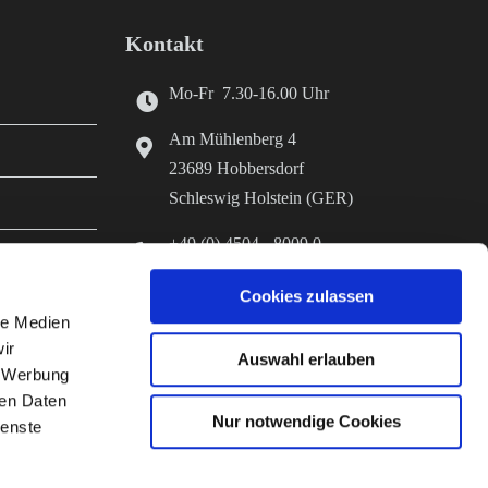
Kontakt
Mo-Fr 7.30-16.00 Uhr
Am Mühlenberg 4
23689 Hobbersdorf
Schleswig Holstein (GER)
+49 (0) 4504 - 8009 0
+49 (0) 4504 - 8009 70
Cookies zulassen
er Herstellung
info@diefutterkammer.de
le Medien
ir
www.stroeh-hobbersdorf.de
Auswahl erlauben
, Werbung
ren Daten
Nur notwendige Cookies
ienste