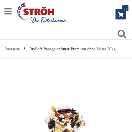
Zum
0
Inhalt
springen
Su
Startseite
Rudloff Papageienfutter Premium ohne Nüsse 20kg
Zum
Ende
der
Bildgalerie
springen