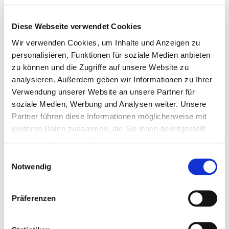
Spezialmischungen schon ab 1.5 t
Diese Webseite verwendet Cookies
Wir verwenden Cookies, um Inhalte und Anzeigen zu
Melden Sie sich jetzt für unseren Newsletter an
personalisieren, Funktionen für soziale Medien anbieten
Erhalten Sie aktuelle Informationen zu unseren
zu können und die Zugriffe auf unsere Website zu
Sonderangeboten und zu neuen Produkten
analysieren. Außerdem geben wir Informationen zu Ihrer
Verwendung unserer Website an unsere Partner für
Hier anmelden
soziale Medien, Werbung und Analysen weiter. Unsere
Partner führen diese Informationen möglicherweise mit
weiteren Daten zusammen, die Sie ihnen bereitgestellt
Artikelbeschreibung
haben oder die sie im Rahmen Ihrer Nutzung der Dienste
gesammelt haben.
besonders vielseitig mit über 20 verschiedenen
Einwilligungsauswahl
Notwendig
Komponenten
viele wertvolle Früchte und Gemüse wie Rote Bete,
Präferenzen
Karotten, Bananen und Hagebuttenfrüchte
Chilischoten liefern Vitamin A, wovon besonders