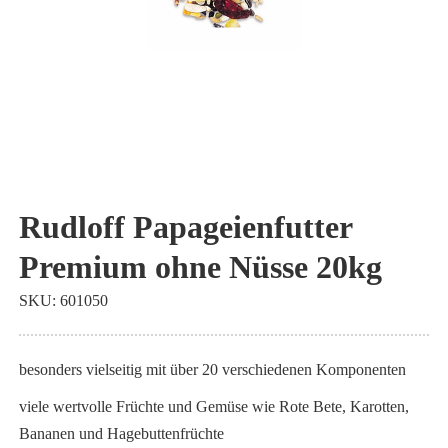
Zum
Anfang
Rudloff Papageienfutter
der
Premium ohne Nüsse 20kg
Bildgalerie
springen
SKU
601050
besonders vielseitig mit über 20 verschiedenen Komponenten
viele wertvolle Früchte und Gemüse wie Rote Bete, Karotten,
Bananen und Hagebuttenfrüchte