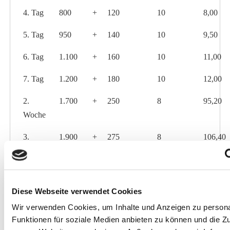
4. Tag
800
+
120
10
8,00
5. Tag
950
+
140
10
9,50
6. Tag
1.100
+
160
10
11,00
7. Tag
1.200
+
180
10
12,00
2.
1.700
+
250
8
95,20
Woche
3.
1.900
+
275
8
106,40
Woche
4.-5.
2.200
+
325
7
215,60
Woche
Diese Webseite verwendet Cookies
Wir verwenden Cookies, um Inhalte und Anzeigen zu persona
6.-8.
2.600
+
380
6
327,60
Funktionen für soziale Medien anbieten zu können und die Zug
Woche