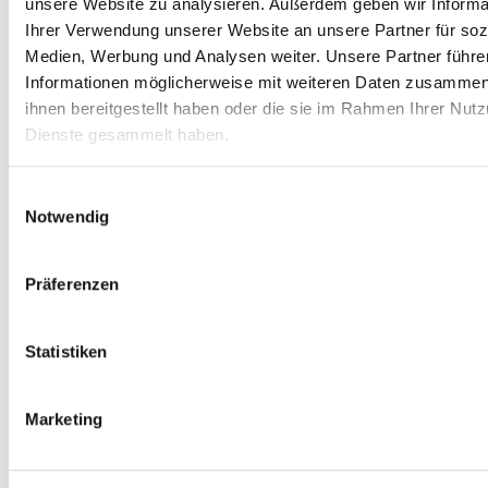
unsere Website zu analysieren. Außerdem geben wir Informa
Ihrer Verwendung unserer Website an unsere Partner für soz
9.-12.
3.000
+
450
5
420,00
Medien, Werbung und Analysen weiter. Unsere Partner führe
Woche
Informationen möglicherweise mit weiteren Daten zusammen,
13.-14.
3.200
+
480
4
179,20
ihnen bereitgestellt haben oder die sie im Rahmen Ihrer Nut
Dienste gesammelt haben.
Woche
15.-16.
3.000
+
450
3
126,00
Einwilligungsauswahl
Woche
Notwendig
17.-20.
3.000
+
450
2
168,00
Präferenzen
Woche
Statistiken
Die im Tränkplan angegebenen Mengen sind Richtwerte.
Ausgehend von dem SALVANA-Tränkplan wird
Marketing
empfohlen, die Tränkkonzentration, -menge und die
Tränkhäufigkeit der individuellen Entwicklung des Fohlens
anzupassen. Dabei müssen die Veränderungen