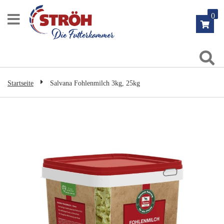
Zum
0
Inhalt
springen
Su
Startseite
Salvana Fohlenmilch 3kg, 25kg
Zum
Ende
der
Bildgalerie
springen