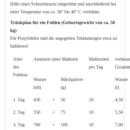
Hilfe eines Schneebesens eingerührt und anschließend bei
einer Temperatur von ca. 38° bis 40° C vertränkt.
Tränkplan für ein Fohlen (Geburtsgewicht von ca. 50
kg)
Für Ponyfohlen sind die angegeben Tränkmengen etwa zu
halbieren!
Alter
Ansetzen einer Mahlzeit
Mahlzeiten
verbrau
des
pro Tag
Gesamt
Fohlens
Wasser
Milchpulver
Wasser
(ml)
(g)
(l)
1. Tag
450
+
50
10
4,50
2. Tag
550
+
75
10
5,50
3. Tag
700
+
100
10
7,00