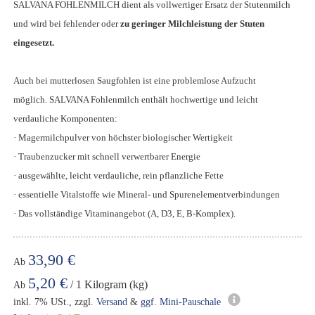
SALVANA FOHLENMILCH
dient als vollwertiger Ersatz der Stutenmilch
und wird bei fehlender oder
zu geringer Milchleistung der Stuten
eingesetzt.
Auch bei mutterlosen Saugfohlen ist eine
problemlose Aufzucht
möglich. SALVANA Fohlenmilch enthält hochwertige und leicht
verdauliche Komponenten:
·
Magermilchpulver von höchster biologischer Wertigkeit
·
Traubenzucker mit schnell verwertbarer Energie
· ausgewählte, leicht verdauliche
, rein pflanzliche Fette
·
essentielle Vitalstoffe wie Mineral- und Spurenelementverbindungen
· Das vollständige Vitaminangebot (A, D3, E, B-Komplex).
33,90 €
Ab
5,20 €
/ 1 Kilogram (kg)
Ab
inkl. 7% USt., zzgl.
Versand
&
ggf. Mini-Pauschale