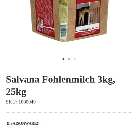
Zum
Anfang
Salvana Fohlenmilch 3kg,
der
25kg
Bildgalerie
springen
SKU
1000049
!!!SAISONWARE!!!