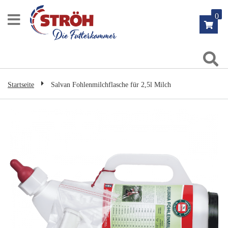
Zum
0
Inhalt
springen
Su
Startseite
Salvan Fohlenmilchflasche für 2,5l Milch
Zum
Ende
der
Bildgalerie
springen