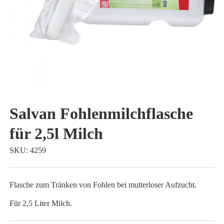
Zum
Anfang
Salvan Fohlenmilchflasche
der
für 2,5l Milch
Bildgalerie
springen
SKU
4259
Flasche zum Tränken von Fohlen bei mutterloser Aufzucht.
Für 2,5 Liter Milch.