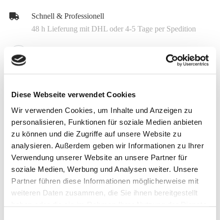
Schnell & Professionell
48 h Lieferung mit DHL oder 4-5 Tage per Spedition
Über 100 Jahre Erfahrung
Futter aus eigener Herstellung
Know How
Diese Webseite verwendet Cookies
Kompetente Beratung 04504 8009 0
Wir verwenden Cookies, um Inhalte und Anzeigen zu
personalisieren, Funktionen für soziale Medien anbieten
Individuell
zu können und die Zugriffe auf unsere Website zu
Spezialmischungen schon ab 1.5 t
analysieren. Außerdem geben wir Informationen zu Ihrer
Verwendung unserer Website an unsere Partner für
soziale Medien, Werbung und Analysen weiter. Unsere
Melden Sie sich jetzt für unseren Newsletter an
Partner führen diese Informationen möglicherweise mit
Erhalten Sie aktuelle Informationen zu unseren
weiteren Daten zusammen, die Sie ihnen bereitgestellt
Sonderangeboten und zu neuen Produkten
haben oder die sie im Rahmen Ihrer Nutzung der Dienste
gesammelt haben.
Einwilligungsauswahl