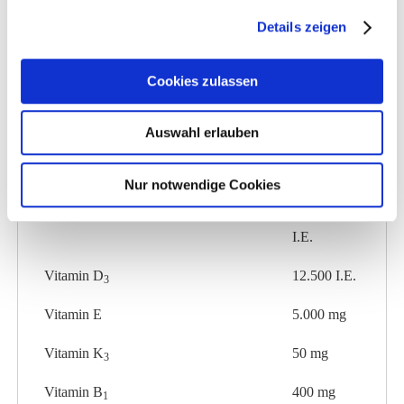
Natrium
4,0 %
Details zeigen
Magnesium
2,0 %
Cookies zulassen
Schwefel
1,6 %
Auswahl erlauben
Futtermittel-Zusatzstoffe je kg
Nur notwendige Cookies
Vitamin A
125.000
I.E.
Vitamin D
12.500 I.E.
3
Vitamin E
5.000 mg
Vitamin K
50 mg
3
Vitamin B
400 mg
1