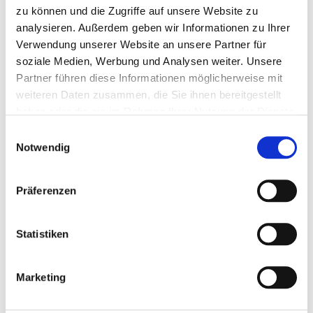
zu können und die Zugriffe auf unsere Website zu
Nährstofflücken die das Grundfutter allein nicht decken
analysieren. Außerdem geben wir Informationen zu Ihrer
kann und unterstützt dadurch die Leistung, Gesundheit und
Verwendung unserer Website an unsere Partner für
Fruchtbarkeit der Pferde.
soziale Medien, Werbung und Analysen weiter. Unsere
VLOG geprüft – Ohne Gentechnik
Partner führen diese Informationen möglicherweise mit
weiteren Daten zusammen, die Sie ihnen bereitgestellt
haben oder die sie im Rahmen Ihrer Nutzung der Dienste
gesammelt haben.
Einwilligungsauswahl
Inhaltsstoffe
Notwendig
Rohasche
43,0 %
Präferenzen
Stärke
1,1 %
Statistiken
Zucker
5,4 %
Calcium
7,0 %
Marketing
Phosphor
3,0 %