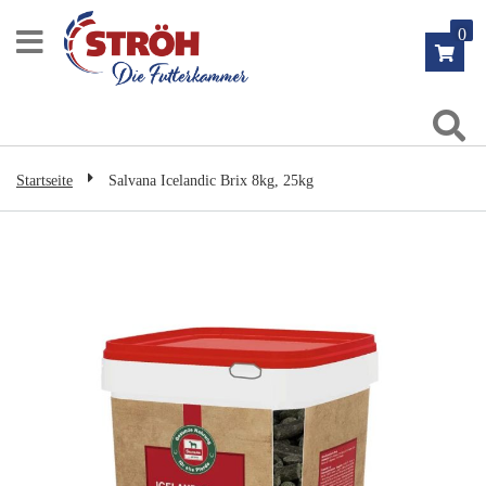
Zum
0
Inhalt
springen
Su
Startseite
Salvana Icelandic Brix 8kg, 25kg
Zum
Ende
der
Bildgalerie
springen