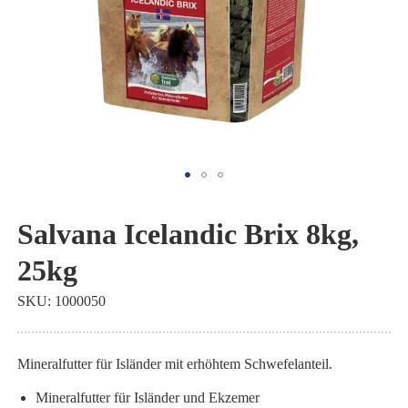
Zum
Anfang
Salvana Icelandic Brix 8kg,
der
25kg
Bildgalerie
springen
SKU
1000050
Mineralfutter für Isländer mit erhöhtem Schwefelanteil.
Mineralfutter für Isländer und Ekzemer