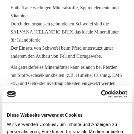
Enthält alle wichtigen Mineralstoffe, Spurenelemente und
Vitamine
Durch den organisch gebundenen Schwefel sind die
SALVANA ICELANDIC BRIX das ideale Mineralfutter
für Islandpferde.
Der Einsatz von Schwefel beim Pferd unterstützt unter
anderem den Aufbau von Fell und Horngewebe.
Als getreidefreies Mineralfutter kann es auch bei Pferden
mit Stoffwechselkrankheiten (z.B. Hufrehe, Cushing, EMS
etc.) und Getreideunverträglichkeiten eingesetzt werden.
Die praktische Form eines Pferdeleckerlies vereinfacht die
Fütterung aus der Hand und vermeidet Futterverluste.
Zudem kann dadurch die Fütterung von Mineralfutter
Diese Webseite verwendet Cookies
gleich mit der Begrüßung und Belohnung verbunden
werden.
Wir verwenden Cookies, um Inhalte und Anzeigen zu
personalisieren, Funktionen für soziale Medien anbieten
Der tägliche Einsatz von Mineralfutter schließt die