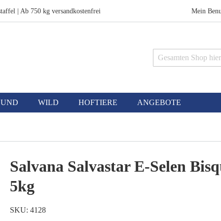
taffel | Ab 750 kg versandkostenfrei
Mein Benu
Suche
HUND
WILD
HOFTIERE
ANGEBOTE
Salvana Salvastar E-Selen Bisq
5kg
SKU
4128