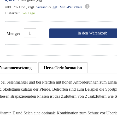
4,90 €
/ 1 Kilogram (kg)
inkl. 7% USt., zzgl.
Versand
&
ggf. Mini-Pauschale
Lieferzeit:
3-4 Tage
In den Warenkorb
Menge
Zusammensetzung
Herstellerinformation
dass bei Selenmangel und bei Pferden mit hohen Anforderungen zum Ein
nd Skelettmuskulatur der Pferde. Betroffen sind zum Beispiel die Sport
diesen strapazierenden Phasen ist das Zufüttern von Zusatzfuttern wie
Vitamin E und Selen eine optimale Kombination zum Schutz vor Überlast