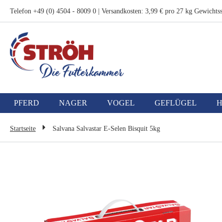
Zum
Telefon +49 (0) 4504 - 8009 0 | Versandkosten: 3,99 € pro 27 kg Gewichtss
Inhalt
springen
PFERD
NAGER
VOGEL
GEFLÜGEL
Startseite
Salvana Salvastar E-Selen Bisquit 5kg
Zum
Ende
der
Bildgalerie
springen