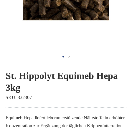
Zum
Anfang
St. Hippolyt Equimeb Hepa
der
3kg
Bildgalerie
springen
SKU
332307
Equimeb Hepa liefert leberunterstützende Nährstoffe in erhöhter
Konzentration zur Ergänzung der täglichen Krippenfutterration.