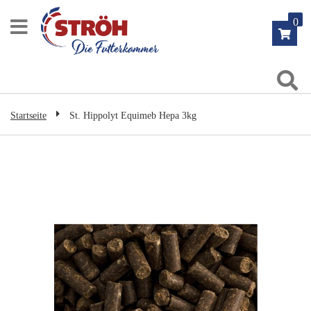
Zum
0
Inhalt
springen
Su
Startseite
St. Hippolyt Equimeb Hepa 3kg
Zum
Ende
der
Bildgalerie
springen