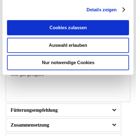
Leberfunktion unterstützen. Meta-Diät ist ein
Krippenfutterersatz und muss in größeren Mengen
Details zeigen
verfüttert werden, damit genügend organfunktionelle
Nährstoffe wirksam werden, was besonders in
Cookies zulassen
Pensionsställen schwer umsetzbar ist. Zudem muss bei
vielen Pferden die Krippenfutterration wegen
Auswahl erlauben
Leichtfuttrigkeit oder geringer Arbeitsbelastung drastisch
eingeschränkt werden, sodass nicht ausreichend Meta-Diät
Nur notwendige Cookies
gefüttert werden kann. Für diese Fälle ist Equimeb Hepa
sehr gut geeignet.
Fütterungsempfehlung
Zusammensetzung