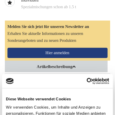
Individuell
Spezialmischungen schon ab 1.5 t
Melden Sie sich jetzt für unseren Newsletter an
Erhalten Sie aktuelle Informationen zu unseren
Sonderangeboten und zu neuen Produkten
Hier anmelden
Artikelbeschreibung
ÄHRSTOFFE FÜR DIE LEBER
Die Neubildung von Leberzellen wird durch spezielle
Stoffe aus der Mariendistel begünstigt und die Verarbeitung
Diese Webseite verwendet Cookies
von Fetten in der Leber über Bitterstoffe der Artischocke
Wir verwenden Cookies, um Inhalte und Anzeigen zu
erleichtert. Die essentiellen Aminosäuren Lysin und
personalisieren, Funktionen für soziale Medien anbieten
Methionin stehen der Zellregeneration als Nährelemente zur