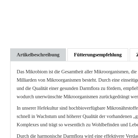
der
Bildgalerie
springen
Artikelbeschreibung
Fütterungsempfehlung
Das Mikrobiom ist die Gesamtheit aller Mikroorganismen, die 
Milliarden von Mikroorganismen besteht. Durch eine einseiti
und die Qualität einer gesunden Darmflora zu fördern, empfie
wodurch unerwünschte Mikroorganismen zurückgedrängt wer
In unserer Hefekultur sind hochbioverfügbare Mikronährstoffe
schnell in Wachstum und höherer Qualität der vorhandenen „gu
Komplexes und trägt so wesentlich zu Wohlbefinden und Leben
Durch die harmonische Darmflora wird eine effektivere Verdau