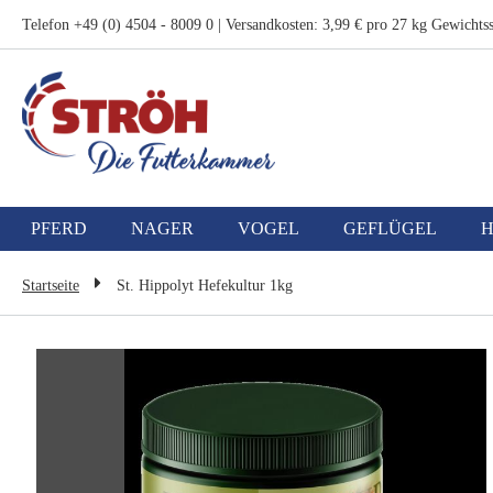
Zum
Telefon +49 (0) 4504 - 8009 0 | Versandkosten: 3,99 € pro 27 kg Gewichtss
Inhalt
springen
PFERD
NAGER
VOGEL
GEFLÜGEL
Startseite
St. Hippolyt Hefekultur 1kg
Zum
Ende
der
Bildgalerie
springen