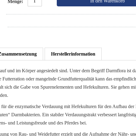
In den Warenkorb
Menge
Zusammensetzung
Herstellerinformation
auf und im Körper angesiedelt sind. Unter dem Begriff Darmflora ist 
ge Futterration oder mangelnde Grundfutterqualität kann das empfindli
hlt sich die Gabe von Spurenelementen und Hefekulturen. Sie gehen mit
den.
 für die enzymatische Verdauung mit Hefekulturen für den Aufbau der 
ten“ Darmbakterien. Ein stabiler Verdauungstrakt verbessert langfrist
s- und Leistungsfreude und des Pferdes bei.
ung von Rau- und Weidefutter erzielt und die Aufnahme der Nähr- und 