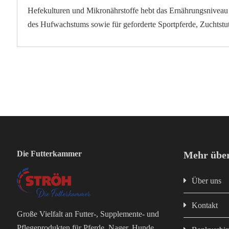
Hefekulturen und Mikronährstoffe hebt das Ernährungsniveau d
des Hufwachstums sowie für geforderte Sportpferde, Zuchtstu
Die Futterkammer
Mehr über
Über uns
Kontakt
Große Vielfalt an Futter-, Supplemente- und
Pflegeprodukten für Pferde, Nager, Hunde,