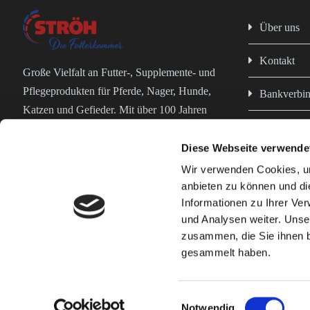
Über uns
Kontakt
Große Vielfalt an Futter-, Supplemente- und
Pflegeprodukten für Pferde, Nager, Hunde,
Bankverbi
Katzen und Gefieder. Mit über 100 Jahren
Impressum
Erfahrung in der Futterproduktion bist du bei
uns in erfahrenen und kompetenten Händen!
Diese Webseite verwende
Datenschut
Wir verwenden Cookies, um
anbieten zu können und di
AGB
Informationen zu Ihrer Ve
und Analysen weiter. Unse
zusammen, die Sie ihnen b
Geflügelfutter
Nagerfutter
Pferdefutter
Kontaktieren Si
gesammelt haben.
© Wilhelm Ströh jun. GmbH & Co. KG
Einwilligungsauswahl
Notwendig