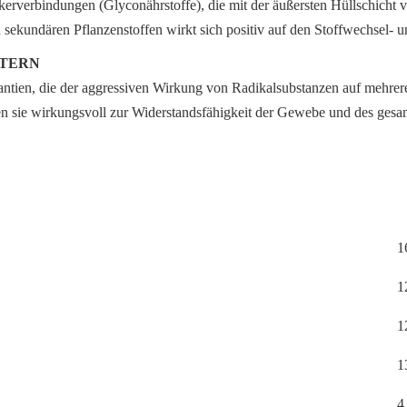
rverbindungen (Glyconährstoffe), die mit der äußersten Hüllschicht v
sekundären Pflanzenstoffen wirkt sich positiv auf den Stoffwechsel-
UTERN
dantien, die der aggressiven Wirkung von Radikalsubstanzen auf mehr
n sie wirkungsvoll zur Widerstandsfähigkeit der Gewebe und des gesa
1
1
1
1
4