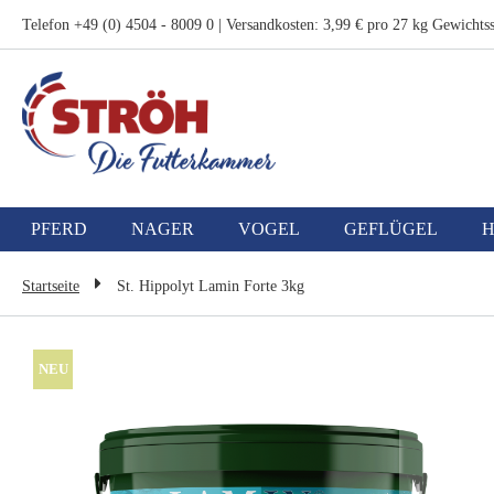
Zum
Telefon +49 (0) 4504 - 8009 0 | Versandkosten: 3,99 € pro 27 kg Gewichtss
Inhalt
springen
PFERD
NAGER
VOGEL
GEFLÜGEL
Startseite
St. Hippolyt Lamin Forte 3kg
Zum
NEU
Ende
der
Bildgalerie
springen