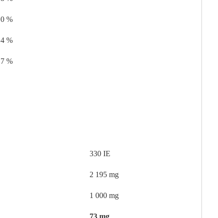
,0 %
,4 %
,7 %
330 IE
2 195 mg
1 000 mg
73 mg