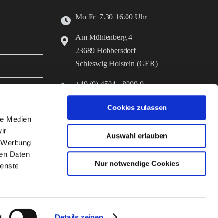
Mo-Fr 7.30-16.00 Uhr
Am Mühlenberg 4
23689 Hobbersdorf
Schleswig Holstein (GER)
+49 (0) 4504 - 8009 0
+49 (0) 4504 - 8009 70
Cookies zulassen
er Herstellung
info@diefutterkammer.de
le Medien
ir
www.stroeh-hobbersdorf.de
Auswahl erlauben
, Werbung
ren Daten
Nur notwendige Cookies
ienste
g
Details zeigen