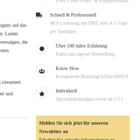
Über 1.000 Futter- & Pflegeprodukte
Schnell & Professionell
48 h Lieferung mit DHL oder 4-5 Tage
gativ auf das
per Spedition
en. Lamin
eresalgen, die
Über 100 Jahre Erfahrung
erten
Futter aus eigener Herstellung
Know How
Kompetente Beratung 04504 8009 0
 Leinsamen
Individuell
ine und
Spezialmischungen schon ab 1.5 t
Melden Sie sich jetzt für unseren
Newsletter an
Erhalten Sie aktuelle Informationen zu