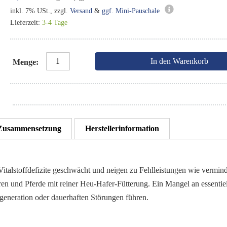
inkl. 7% USt., zzgl.
Versand
&
ggf. Mini-Pauschale
Lieferzeit:
3-4 Tage
In den Warenkorb
Menge
Zusammensetzung
Herstellerinformation
lstoffdefizite geschwächt und neigen zu Fehlleistungen wie verminder
ren und Pferde mit reiner Heu-Hafer-Fütterung. Ein Mangel an essentie
eneration oder dauerhaften Störungen führen.