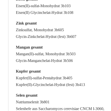
Eisen(II)-sulfat-Monohydrat 3b103
Eisen(II) Glycinchelat-Hydrat 3b108
Zink gesamt
Zinksulfat, Monohydrat 3b605
Glycin-Zinkchelat-Hydrat (fest) 3b607
Mangan gesamt
Mangan(II)-sulfat, Monohydrat 3b503
Glycin-Manganchelat-Hydrat 3b506
Kupfer gesamt
Kupfer(II)-sulfat-Pentahydrat 3b405
Kupfer(II)-Glycinchelat-Hydrat (fest) 3b413
Selen gesamt
Natriumselenit 3b801
Selenhefe aus Saccharomyces cerevisiae CNCM I-3060,