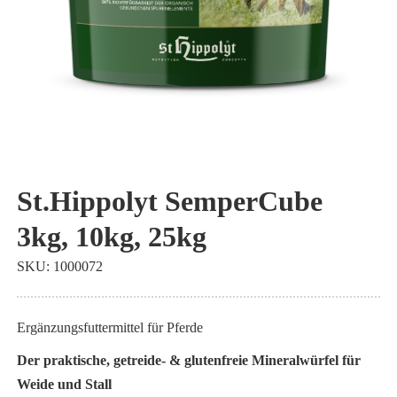
Zum
Anfang
St.Hippolyt SemperCube
der
3kg, 10kg, 25kg
Bildgalerie
springen
SKU
1000072
Ergänzungsfuttermittel für Pferde
Der praktische, getreide- & glutenfreie Mineralwürfel für
Weide und Stall