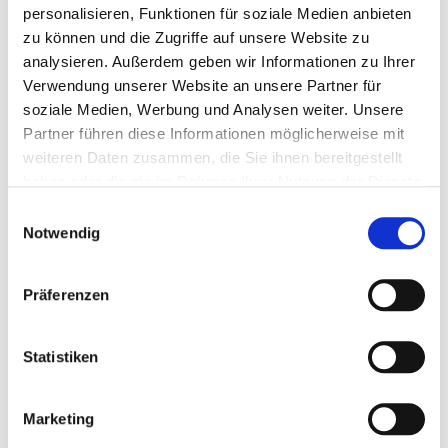
personalisieren, Funktionen für soziale Medien anbieten
Ernährungsphysiologische Zusatzstoffe
zu können und die Zugriffe auf unsere Website zu
Vitamin A 3a672a
121 470
analysieren. Außerdem geben wir Informationen zu Ihrer
Verwendung unserer Website an unsere Partner für
IE
soziale Medien, Werbung und Analysen weiter. Unsere
Vitamin D3 3a671
14 700
Partner führen diese Informationen möglicherweise mit
IE
weiteren Daten zusammen, die Sie ihnen bereitgestellt
haben oder die sie im Rahmen Ihrer Nutzung der Dienste
Vitamin E 3a700
2 080
gesammelt haben.
Einwilligungsauswahl
mg
Notwendig
Vitamin B1 3a821
77 mg
Präferenzen
Vitamin B2 3a825i
80 mg
Vitamin B6 3a831
40 mg
Statistiken
Vitamin B12 3a837
295
Marketing
mcg