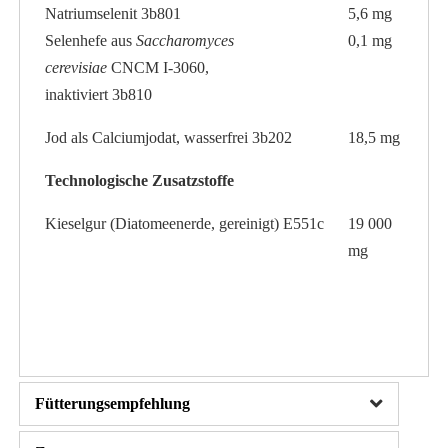
Natriumselenit 3b801
5,6 mg
Selenhefe aus
Saccharomyces
0,1 mg
cerevisiae
CNCM I-3060,
inaktiviert 3b810
Jod als Calciumjodat, wasserfrei 3b202
18,5 mg
Technologische Zusatzstoffe
Kieselgur (Diatomeenerde, gereinigt) E551c
19 000
mg
Fütterungsempfehlung