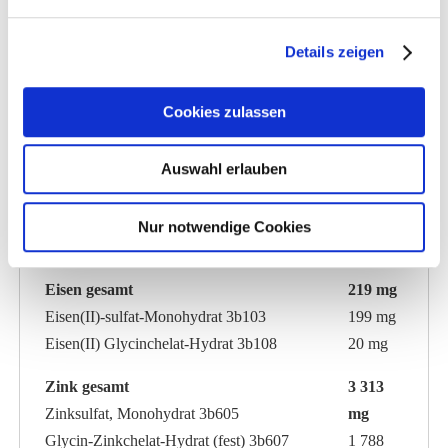
Biotin 3a880
1 500
mcg
Details zeigen
Calcium-D-Pantothenat 3a841
150 mg
Cookies zulassen
Cholinchlorid 3a890
4 900
mg
Auswahl erlauben
Nicotinsäure 3a314
393 mg
Nur notwendige Cookies
Folsäure 3a316
37 mg
Eisen gesamt
219 mg
Eisen(II)-sulfat-Monohydrat 3b103
199 mg
Eisen(II) Glycinchelat-Hydrat 3b108
20 mg
Zink gesamt
3 313
Zinksulfat, Monohydrat 3b605
mg
Glycin-Zinkchelat-Hydrat (fest) 3b607
1 788