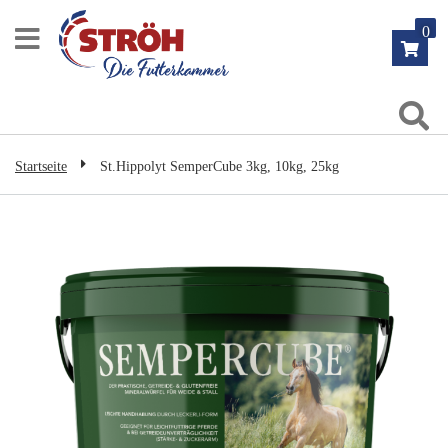
Zum
0
Inhalt
springen
Su
Startseite
St.Hippolyt SemperCube 3kg, 10kg, 25kg
Zum
Ende
der
Bildgalerie
springen