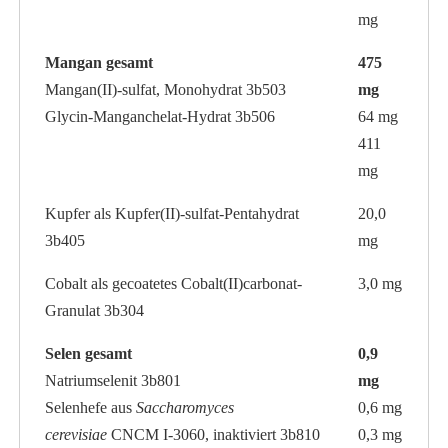
mg
Mangan gesamt
475
Mangan(II)-sulfat, Monohydrat 3b503
mg
Glycin-Manganchelat-Hydrat 3b506
64 mg
411
mg
Kupfer als Kupfer(II)-sulfat-Pentahydrat
20,0
3b405
mg
Cobalt als gecoatetes Cobalt(II)carbonat-
3,0 mg
Granulat 3b304
Selen gesamt
0,9
Natriumselenit 3b801
mg
Selenhefe aus
Saccharomyces
0,6 mg
cerevisiae
CNCM I-3060, inaktiviert 3b810
0,3 mg