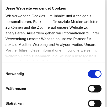
Rohprotein
12,0 %
Diese Webseite verwendet Cookies
Rohfett
12,0 %
Wir verwenden Cookies, um Inhalte und Anzeigen zu
personalisieren, Funktionen für soziale Medien anbieten
Rohfaser
7,0 %
zu können und die Zugriffe auf unsere Website zu
analysieren. Außerdem geben wir Informationen zu Ihrer
Rohasche
8,0 %
Verwendung unserer Website an unsere Partner für
verd. Rohprotein
83 g/kg
soziale Medien, Werbung und Analysen weiter. Unsere
Partner führen diese Informationen möglicherweise mit
verd. Energie
13 MJ/kg
weiteren Daten zusammen, die Sie ihnen bereitgestellt
haben oder die sie im Rahmen Ihrer Nutzung der Dienste
umsetzb. Energie
12 MJ/kg
gesammelt haben.
Einwilligungsauswahl
Notwendig
Stärke
25,0 %
Zucker
5,0 %
Präferenzen
Calcium
0,8 %
Statistiken
Phosphor
0,6 %