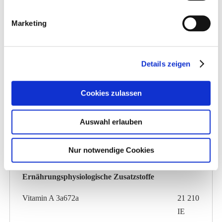
Magnesium
0,4 %
Marketing
Natrium
1,1 %
Lysin
1,4 %
Details zeigen
Methionin
0,8 %
Cookies zulassen
Methionin + Cystein
1,0 %
Auswahl erlauben
Zusatzstoffe pro kg:
Nur notwendige Cookies
Ernährungsphysiologische Zusatzstoffe
Vitamin A 3a672a
21 210
IE