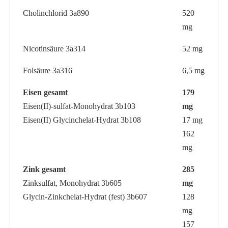
Cholinchlorid 3a890
520
mg
Nicotinsäure 3a314
52 mg
Folsäure 3a316
6,5 mg
Eisen gesamt
179
Eisen(II)-sulfat-Monohydrat 3b103
mg
Eisen(II) Glycinchelat-Hydrat 3b108
17 mg
162
mg
Zink gesamt
285
Zinksulfat, Monohydrat 3b605
mg
Glycin-Zinkchelat-Hydrat (fest) 3b607
128
mg
157