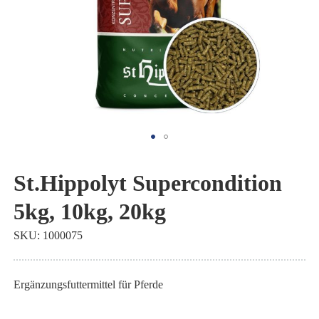
Zum
Anfang
St.Hippolyt Supercondition
der
5kg, 10kg, 20kg
Bildgalerie
springen
SKU
1000075
Ergänzungsfuttermittel für Pferde