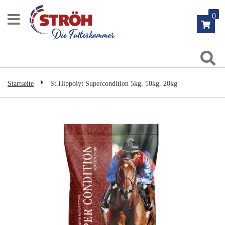
Zum
0
Inhalt
springen
Su
Startseite
St.Hippolyt Supercondition 5kg, 10kg, 20kg
Zum
Ende
der
Bildgalerie
springen