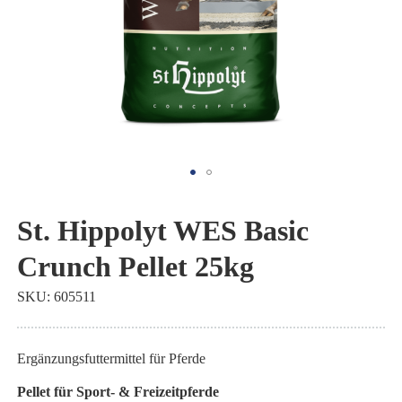
Zum
Anfang
St. Hippolyt WES Basic
der
Crunch Pellet 25kg
Bildgalerie
springen
SKU
605511
Ergänzungsfuttermittel für Pferde
Pellet für Sport- & Freizeitpferde