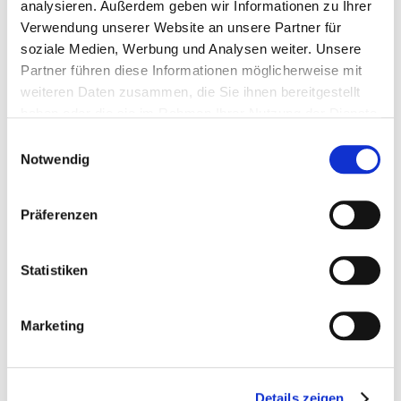
analysieren. Außerdem geben wir Informationen zu Ihrer
Stärke
4,7 %
Verwendung unserer Website an unsere Partner für
soziale Medien, Werbung und Analysen weiter. Unsere
Zucker
3,8 %
Partner führen diese Informationen möglicherweise mit
Stärke & Zucker
8,5 %
weiteren Daten zusammen, die Sie ihnen bereitgestellt
haben oder die sie im Rahmen Ihrer Nutzung der Dienste
Calcium
0,4 %
gesammelt haben.
Einwilligungsauswahl
Notwendig
Phosphor
0,45 %
Magnesium
0,3 %
Präferenzen
Natrium
0,24 %
Statistiken
Lysin
0,5 %
Methionin
0,2 %
Marketing
Methionin + Cystein
0,3 %
Threonin
0,5 %
Details zeigen