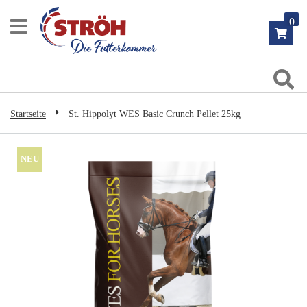
Zum
0
Inhalt
springen
Su
Startseite
St. Hippolyt WES Basic Crunch Pellet 25kg
Zum
NEU
Ende
der
Bildgalerie
springen