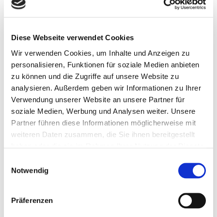
Stärke
3,5 %
Zucker
4,5 %
Diese Webseite verwendet Cookies
Stärke & Zucker
8,0 %
Wir verwenden Cookies, um Inhalte und Anzeigen zu
Calcium
0,4 %
personalisieren, Funktionen für soziale Medien anbieten
zu können und die Zugriffe auf unsere Website zu
Phosphor
0,35 %
analysieren. Außerdem geben wir Informationen zu Ihrer
Verwendung unserer Website an unsere Partner für
Magnesium
0,2 %
soziale Medien, Werbung und Analysen weiter. Unsere
Partner führen diese Informationen möglicherweise mit
Natrium
0,1 %
weiteren Daten zusammen, die Sie ihnen bereitgestellt
haben oder die sie im Rahmen Ihrer Nutzung der Dienste
Lysin
0,9 %
gesammelt haben.
Einwilligungsauswahl
Methionin
0,35 %
Notwendig
Methionin + Cystein
0,45 %
Präferenzen
Threonin
0,7 %