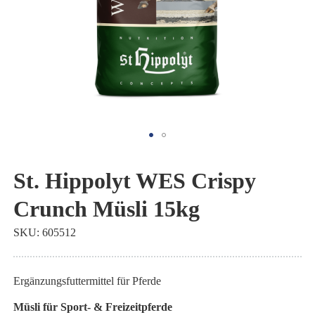
Zum
Anfang
St. Hippolyt WES Crispy
der
Crunch Müsli 15kg
Bildgalerie
springen
SKU
605512
Ergänzungsfuttermittel für Pferde
Müsli für Sport- & Freizeitpferde