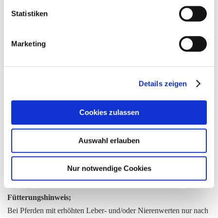
Statistiken
Weitere Informationen
Marketing
Weitere
4042215091448
Details zeigen
Informationen
Als Ergänzung zur Grundfutterversorgung mit Raufutter und/oder
Cookies zulassen
Weidegras.
Ca. 200-400 g je 100 kg Körpergewicht und Tag
Auswahl erlauben
Die Gesamtmenge sollte auf mehrere Rationen verteilt angeboten
werden.
Nur notwendige Cookies
1 Liter entspricht ca. 360 g
Fütterungshinweis;
Bei Pferden mit erhöhten Leber- und/oder Nierenwerten nur nach