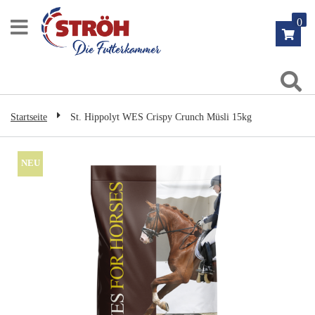
Zum
0
Inhalt
springen
Su
Startseite
St. Hippolyt WES Crispy Crunch Müsli 15kg
Zum
NEU
Ende
der
Bildgalerie
springen