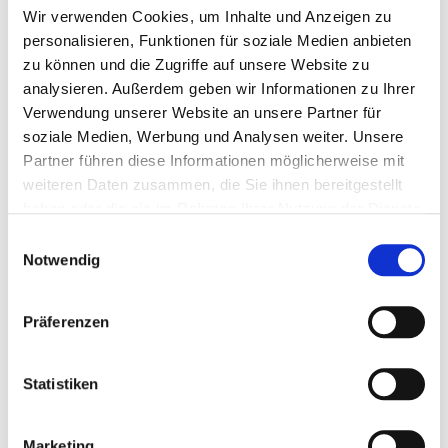
Know How
Wir verwenden Cookies, um Inhalte und Anzeigen zu
personalisieren, Funktionen für soziale Medien anbieten
Kompetente Beratung 04504 8009 0
zu können und die Zugriffe auf unsere Website zu
Individuell
analysieren. Außerdem geben wir Informationen zu Ihrer
Verwendung unserer Website an unsere Partner für
Spezialmischungen schon ab 1.5 t
soziale Medien, Werbung und Analysen weiter. Unsere
Partner führen diese Informationen möglicherweise mit
weiteren Daten zusammen, die Sie ihnen bereitgestellt
Melden Sie sich jetzt für unseren Newsletter an
haben oder die sie im Rahmen Ihrer Nutzung der Dienste
Erhalten Sie aktuelle Informationen zu unseren
gesammelt haben.
Einwilligungsauswahl
Sonderangeboten und zu neuen Produkten
Notwendig
Hier anmelden
Präferenzen
Artikelbeschreibung
Statistiken
Bei höherem Leistungs- oder Energiebedarf kann die
Mischung mit zusätzlichem Hafer ergänzt werden.
Marketing