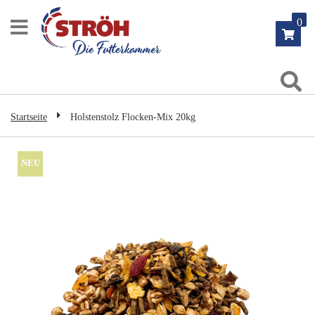
Zum
0
Inhalt
springen
Su
Startseite
Holstenstolz Flocken-Mix 20kg
Zum
NEU
Ende
der
Bildgalerie
springen