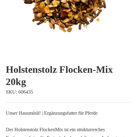
Zum
Anfang
Holstenstolz Flocken-Mix
der
20kg
Bildgalerie
springen
SKU
606435
Unser Hausmüsli! | Ergänzungsfutter für Pferde
Der Holstenstolz FlockenMix ist ein strukturreiches